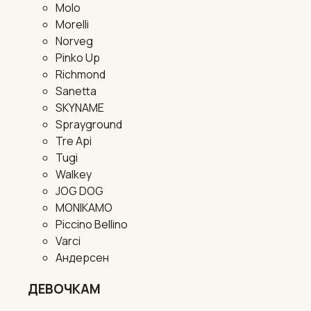
Molo
Morelli
Norveg
Pinko Up
Richmond
Sanetta
SKYNAME
Sprayground
Tre Api
Tugi
Walkey
JOG DOG
MONIKAMO
Piccino Bellino
Varci
Андерсен
ДЕВОЧКАМ