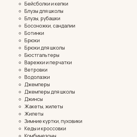
Бейсболки и кепки
Блузы для школы
Блузы, рубашки
Босоножки, сандалии
Ботинки
Брюки
Брюки для школы
Бюстгальтеры
Варежки и перчатки
Ветровки
Водолазки
Джемперы
Джемперы для школы
Джинсы
Жакеты, жилеты
Жилеты
Зимние куртки, пуховики
Кеды и кроссовки
Комбинезоны