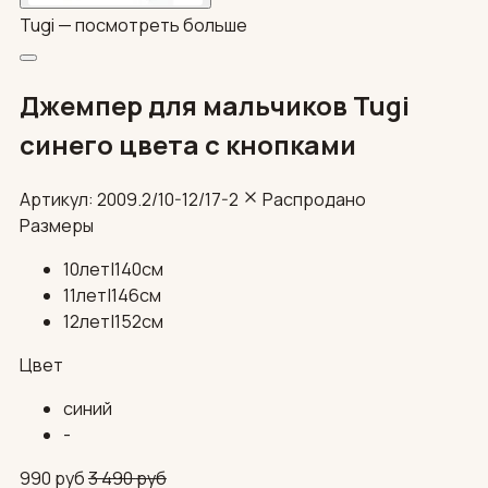
Tugi —
посмотреть больше
Джемпер для мальчиков Tugi
синего цвета с кнопками
Артикул: 2009.2/10-12/17-2
Распродано
Размеры
10лет|140см
11лет|146см
12лет|152см
Цвет
синий
-
990
руб
3 490
руб