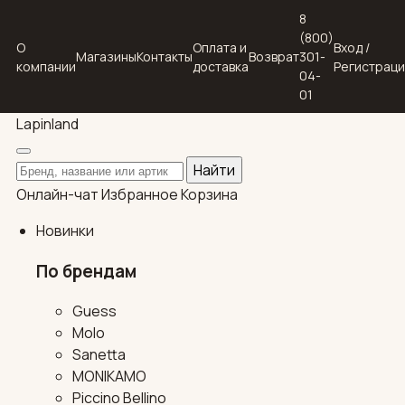
8
(800)
О
Оплата и
Вход /
Магазины
Контакты
Возврат
301-
компании
доставка
Регистрац
04-
01
Lapin
land
Поиск по каталогу
Найти
Онлайн-чат
Избранное
Корзина
Новинки
По брендам
Guess
Molo
Sanetta
MONIKAMO
Piccino Bellino