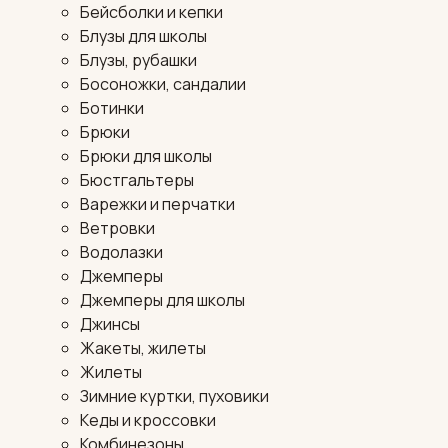
Бейсболки и кепки
Блузы для школы
Блузы, рубашки
Босоножки, сандалии
Ботинки
Брюки
Брюки для школы
Бюстгальтеры
Варежки и перчатки
Ветровки
Водолазки
Джемперы
Джемперы для школы
Джинсы
Жакеты, жилеты
Жилеты
Зимние куртки, пуховики
Кеды и кроссовки
Комбинезоны