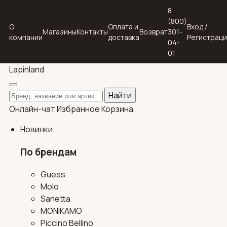
8
(800)
О
Оплата и
Вход /
Магазины
Контакты
Возврат
301-
компании
доставка
Регистрац
04-
01
Lapin
land
Поиск по каталогу
Найти
Онлайн-чат
Избранное
Корзина
Новинки
По брендам
Guess
Molo
Sanetta
MONIKAMO
Piccino Bellino