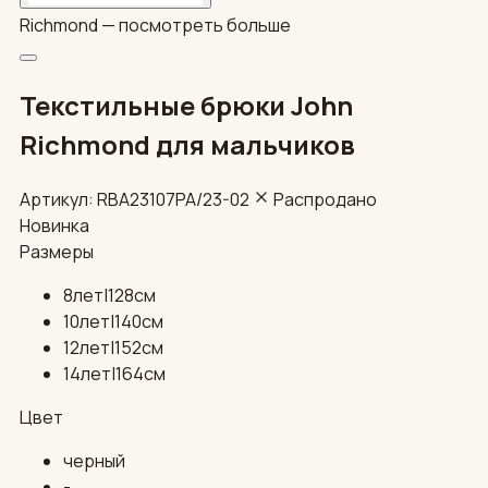
Richmond —
посмотреть больше
Текстильные брюки John
Richmond для мальчиков
Артикул: RBA23107PA/23-02
Распродано
Новинка
Размеры
8лет|128см
10лет|140см
12лет|152см
14лет|164см
Цвет
черный
-