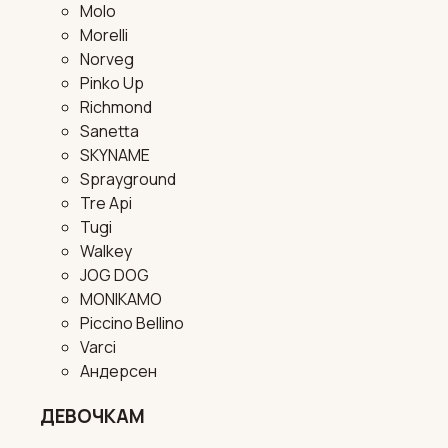
Molo
Morelli
Norveg
Pinko Up
Richmond
Sanetta
SKYNAME
Sprayground
Tre Api
Tugi
Walkey
JOG DOG
MONIKAMO
Piccino Bellino
Varci
Андерсен
ДЕВОЧКАМ