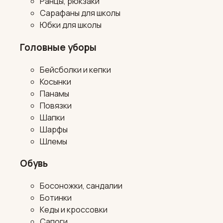
Ранцы, рюкзаки
Сарафаны для школы
Юбки для школы
Головные уборы
Бейсболки и кепки
Косынки
Панамы
Повязки
Шапки
Шарфы
Шлемы
Обувь
Босоножки, сандалии
Ботинки
Кеды и кроссовки
Сапоги