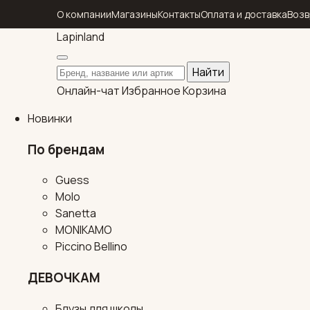
О компании
Магазины
Контакты
Оплата и доставка
Возв
Lapin
land
Поиск по каталогу
Найти
Онлайн-чат
Избранное
Корзина
Новинки
По брендам
Guess
Molo
Sanetta
MONIKAMO
Piccino Bellino
ДЕВОЧКАМ
Блузы для школы