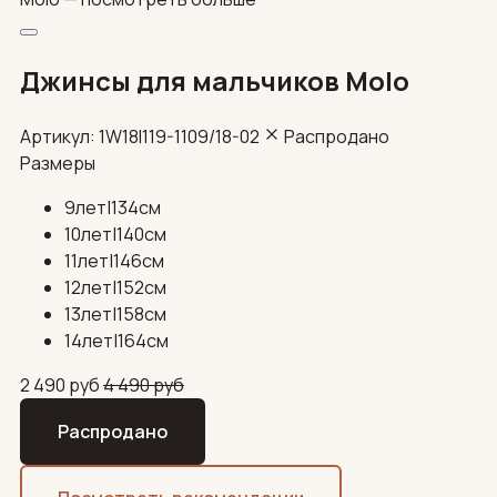
Джинсы для мальчиков Molo
Артикул: 1W18I119-1109/18-02
Распродано
Размеры
9лет|134см
10лет|140см
11лет|146см
12лет|152см
13лет|158см
14лет|164см
2 490
руб
4 490
руб
Распродано