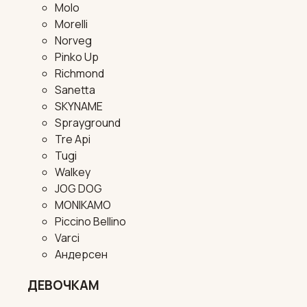
Molo
Morelli
Norveg
Pinko Up
Richmond
Sanetta
SKYNAME
Sprayground
Tre Api
Tugi
Walkey
JOG DOG
MONIKAMO
Piccino Bellino
Varci
Андерсен
ДЕВОЧКАМ