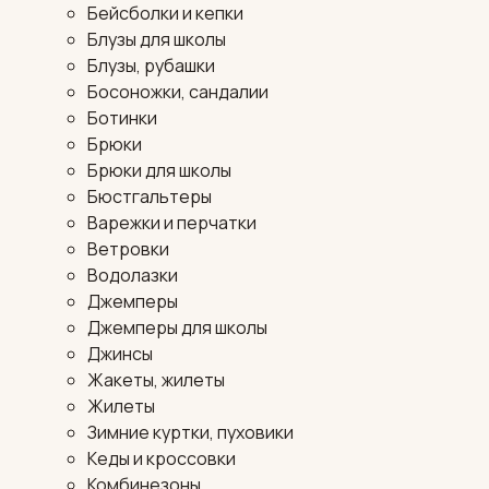
Бейсболки и кепки
Блузы для школы
Блузы, рубашки
Босоножки, сандалии
Ботинки
Брюки
Брюки для школы
Бюстгальтеры
Варежки и перчатки
Ветровки
Водолазки
Джемперы
Джемперы для школы
Джинсы
Жакеты, жилеты
Жилеты
Зимние куртки, пуховики
Кеды и кроссовки
Комбинезоны