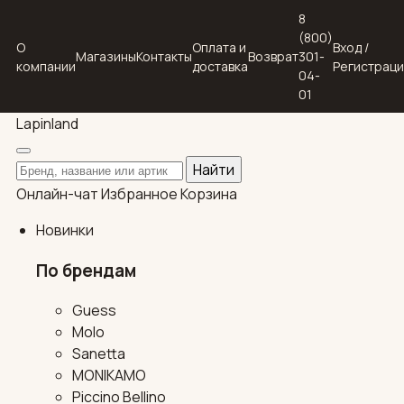
8
(800)
О
Оплата и
Вход /
Магазины
Контакты
Возврат
301-
компании
доставка
Регистрац
04-
01
Lapin
land
Поиск по каталогу
Найти
Онлайн-чат
Избранное
Корзина
Новинки
По брендам
Guess
Molo
Sanetta
MONIKAMO
Piccino Bellino