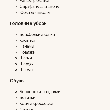
Ранцы, рюкзаки
Сарафаны для школы
Юбки для школы
Головные уборы
Бейсболки и кепки
Косынки
Панамы
Повязки
Шапки
Шарфы
Шлемы
Обувь
Босоножки, сандалии
Ботинки
Кеды и кроссовки
Сапоги