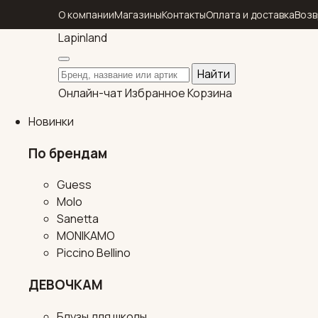
О компании
Магазины
Контакты
Оплата и доставка
Возв
Lapin
land
Поиск по каталогу
Найти
Онлайн-чат
Избранное
Корзина
Новинки
По брендам
Guess
Molo
Sanetta
MONIKAMO
Piccino Bellino
ДЕВОЧКАМ
Блузы для школы