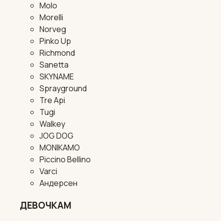
Molo
Morelli
Norveg
Pinko Up
Richmond
Sanetta
SKYNAME
Sprayground
Tre Api
Tugi
Walkey
JOG DOG
MONIKAMO
Piccino Bellino
Varci
Андерсен
ДЕВОЧКАМ