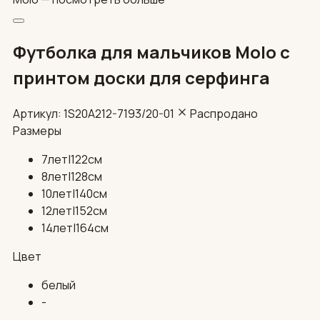
Футболка для мальчиков Molo с
принтом доски для серфинга
Артикул: 1S20A212-7193/20-01
Распродано
Размеры
7лет|122см
8лет|128см
10лет|140см
12лет|152см
14лет|164см
Цвет
белый
-