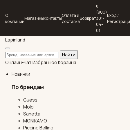
8
(800)
О
Оплата и
Вход /
Магазины
Контакты
Возврат
301-
компании
доставка
Регистрац
04-
01
Lapin
land
Поиск по каталогу
Найти
Онлайн-чат
Избранное
Корзина
Новинки
По брендам
Guess
Molo
Sanetta
MONIKAMO
Piccino Bellino