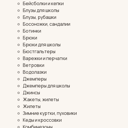
Бейсболки и кепки
Блузы для школы
Блузы, рубашки
Босоножки, сандалии
Ботинки
Брюки
Брюки для школы
Бюстгальтеры
Варежки и перчатки
Ветровки
Водолазки
Джемперы
Джемперы для школы
Джинсы
Жакеты, жилеты
Жилеты
Зимние куртки, пуховики
Кеды и кроссовки
Комбинезоны