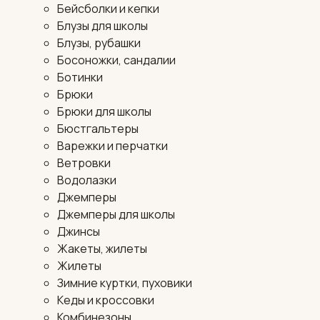
Бейсболки и кепки
Блузы для школы
Блузы, рубашки
Босоножки, сандалии
Ботинки
Брюки
Брюки для школы
Бюстгальтеры
Варежки и перчатки
Ветровки
Водолазки
Джемперы
Джемперы для школы
Джинсы
Жакеты, жилеты
Жилеты
Зимние куртки, пуховики
Кеды и кроссовки
Комбинезоны