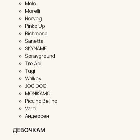
Molo
Morelli
Norveg
Pinko Up
Richmond
Sanetta
SKYNAME
Sprayground
Tre Api
Tugi
Walkey
JOG DOG
MONIKAMO
Piccino Bellino
Varci
Андерсен
ДЕВОЧКАМ