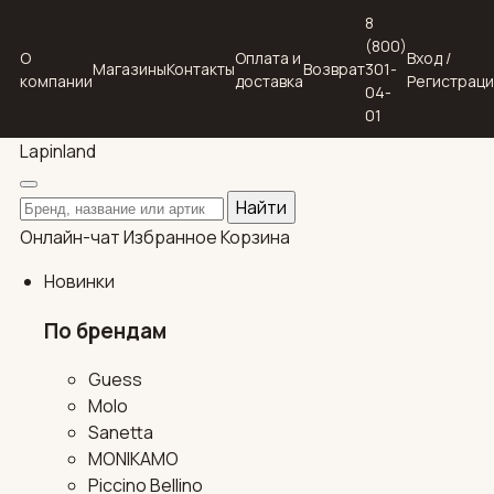
8
(800)
О
Оплата и
Вход /
Магазины
Контакты
Возврат
301-
компании
доставка
Регистрац
04-
01
Lapin
land
Поиск по каталогу
Найти
Онлайн-чат
Избранное
Корзина
Новинки
По брендам
Guess
Molo
Sanetta
MONIKAMO
Piccino Bellino