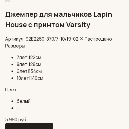
Джемпер для мальчиков Lapin
House с принтом Varsity
Артикул: 92E2260-870/7-10/19-02
Распродано
Размеры
7лет|122см
8лет|128см
9лет|134см
10лет|140см
Цвет
белый
-
5 990
руб