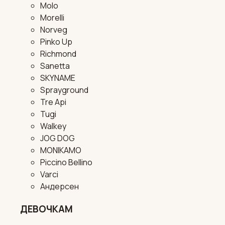
Molo
Morelli
Norveg
Pinko Up
Richmond
Sanetta
SKYNAME
Sprayground
Tre Api
Tugi
Walkey
JOG DOG
MONIKAMO
Piccino Bellino
Varci
Андерсен
ДЕВОЧКАМ