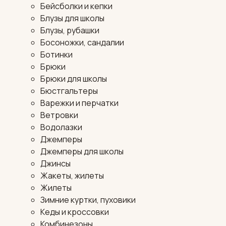
Бейсболки и кепки
Блузы для школы
Блузы, рубашки
Босоножки, сандалии
Ботинки
Брюки
Брюки для школы
Бюстгальтеры
Варежки и перчатки
Ветровки
Водолазки
Джемперы
Джемперы для школы
Джинсы
Жакеты, жилеты
Жилеты
Зимние куртки, пуховики
Кеды и кроссовки
Комбинезоны