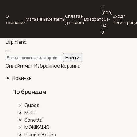
8
(800)
О
Оплата и
Вход /
Магазины
Контакты
Возврат
301-
компании
доставка
Регистрац
04-
01
Lapin
land
Поиск по каталогу
Найти
Онлайн-чат
Избранное
Корзина
Новинки
По брендам
Guess
Molo
Sanetta
MONIKAMO
Piccino Bellino