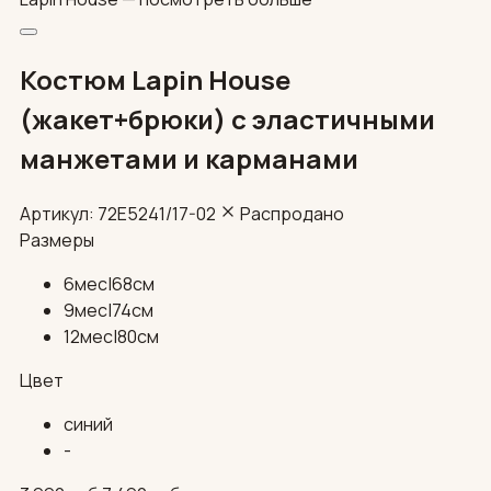
Костюм Lapin House
(жакет+брюки) с эластичными
манжетами и карманами
Артикул: 72E5241/17-02
Распродано
Размеры
6мес|68см
9мес|74см
12мес|80см
Цвет
синий
-