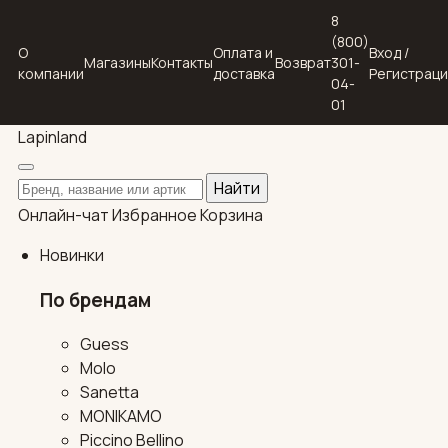
8
(800)
О
Оплата и
Вход /
Магазины
Контакты
Возврат
301-
компании
доставка
Регистрац
04-
01
Lapin
land
Поиск по каталогу
Найти
Онлайн-чат
Избранное
Корзина
Новинки
По брендам
Guess
Molo
Sanetta
MONIKAMO
Piccino Bellino