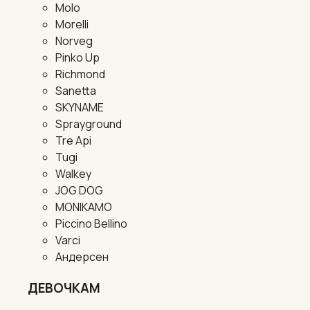
Molo
Morelli
Norveg
Pinko Up
Richmond
Sanetta
SKYNAME
Sprayground
Tre Api
Tugi
Walkey
JOG DOG
MONIKAMO
Piccino Bellino
Varci
Андерсен
ДЕВОЧКАМ