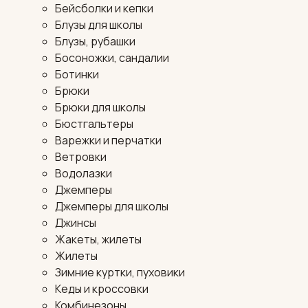
Бейсболки и кепки
Блузы для школы
Блузы, рубашки
Босоножки, сандалии
Ботинки
Брюки
Брюки для школы
Бюстгальтеры
Варежки и перчатки
Ветровки
Водолазки
Джемперы
Джемперы для школы
Джинсы
Жакеты, жилеты
Жилеты
Зимние куртки, пуховики
Кеды и кроссовки
Комбинезоны