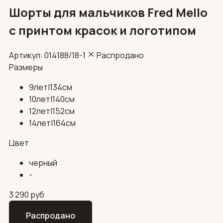
Шорты для мальчиков Fred Mello
с принтом красок и логотипом
Артикул: 014188/18-1
Распродано
Размеры
9лет|134см
10лет|140см
12лет|152см
14лет|164см
Цвет
черный
-
3 290
руб
Распродано