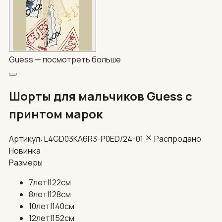
Guess —
посмотреть больше
Шорты для мальчиков Guess с
принтом марок
Артикул: L4GD03KA6R3-P0ED/24-01
Распродано
Новинка
Размеры
7лет|122см
8лет|128см
10лет|140см
12лет|152см