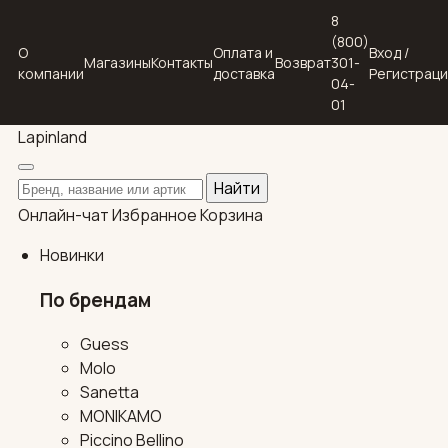
8
(800)
О
Оплата и
Вход /
Магазины
Контакты
Возврат
301-
компании
доставка
Регистрац
04-
01
Lapin
land
Поиск по каталогу
Найти
Онлайн-чат
Избранное
Корзина
Новинки
По брендам
Guess
Molo
Sanetta
MONIKAMO
Piccino Bellino