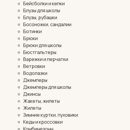
Бейсболки и кепки
Блузы для школы
Блузы, рубашки
Босоножки, сандалии
Ботинки
Брюки
Брюки для школы
Бюстгальтеры
Варежки и перчатки
Ветровки
Водолазки
Джемперы
Джемперы для школы
Джинсы
Жакеты, жилеты
Жилеты
Зимние куртки, пуховики
Кеды и кроссовки
Комбинезоны