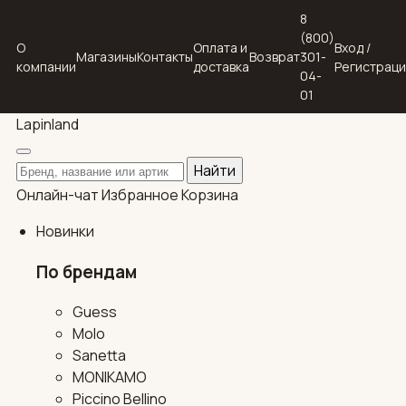
8
(800)
О
Оплата и
Вход /
Магазины
Контакты
Возврат
301-
компании
доставка
Регистрац
04-
01
Lapin
land
Поиск по каталогу
Найти
Онлайн-чат
Избранное
Корзина
Новинки
По брендам
Guess
Molo
Sanetta
MONIKAMO
Piccino Bellino