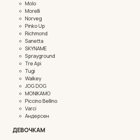
Molo
Morelli
Norveg
Pinko Up
Richmond
Sanetta
SKYNAME
Sprayground
Tre Api
Tugi
Walkey
JOG DOG
MONIKAMO
Piccino Bellino
Varci
Андерсен
ДЕВОЧКАМ