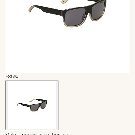
−85%
Molo —
посмотреть больше