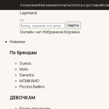
О компании
Магазины
Контакты
Оплата и доставка
Возв
Lapin
land
Поиск по каталогу
Найти
Онлайн-чат
Избранное
Корзина
Новинки
По брендам
Guess
Molo
Sanetta
MONIKAMO
Piccino Bellino
ДЕВОЧКАМ
Блузы для школы