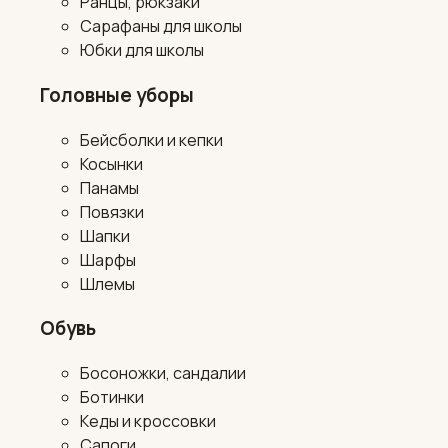
Ранцы, рюкзаки
Сарафаны для школы
Юбки для школы
Головные уборы
Бейсболки и кепки
Косынки
Панамы
Повязки
Шапки
Шарфы
Шлемы
Обувь
Босоножки, сандалии
Ботинки
Кеды и кроссовки
Сапоги