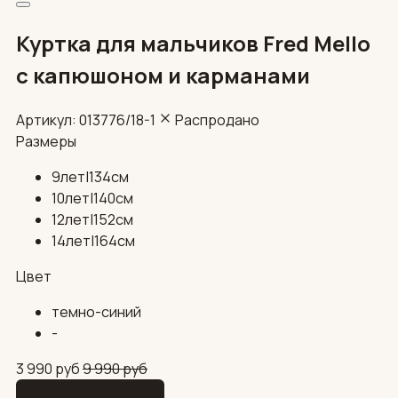
Куртка для мальчиков Fred Mello
с капюшоном и карманами
Артикул: 013776/18-1
Распродано
Размеры
9лет|134см
10лет|140см
12лет|152см
14лет|164см
Цвет
темно-синий
-
3 990
руб
9 990
руб