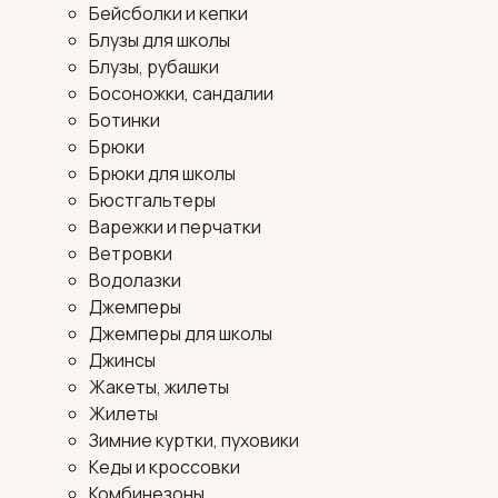
Бейсболки и кепки
Блузы для школы
Блузы, рубашки
Босоножки, сандалии
Ботинки
Брюки
Брюки для школы
Бюстгальтеры
Варежки и перчатки
Ветровки
Водолазки
Джемперы
Джемперы для школы
Джинсы
Жакеты, жилеты
Жилеты
Зимние куртки, пуховики
Кеды и кроссовки
Комбинезоны