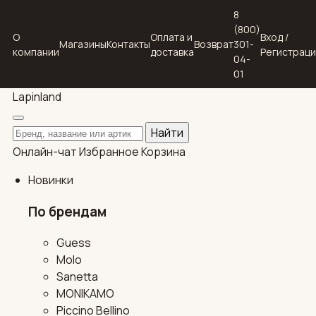
8
(800)
О
Оплата и
Вход /
Магазины
Контакты
Возврат
301-
компании
доставка
Регистрац
04-
01
Lapin
land
Поиск по каталогу
Найти
Онлайн-чат
Избранное
Корзина
Новинки
По брендам
Guess
Molo
Sanetta
MONIKAMO
Piccino Bellino