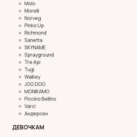
Molo
Morelli
Norveg
Pinko Up
Richmond
Sanetta
SKYNAME
Sprayground
Tre Api
Tugi
Walkey
JOG DOG
MONIKAMO
Piccino Bellino
Varci
Андерсен
ДЕВОЧКАМ