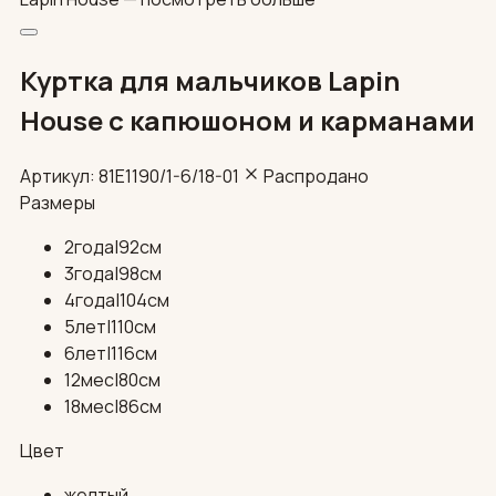
Куртка для мальчиков Lapin
House с капюшоном и карманами
Артикул: 81E1190/1-6/18-01
Распродано
Размеры
2года|92см
3года|98см
4года|104см
5лет|110см
6лет|116см
12мес|80см
18мес|86см
Цвет
желтый