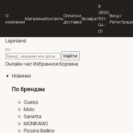
8
(800)
О
Оплата и
Вход /
Магазины
Контакты
Возврат
301-
компании
доставка
Регистрац
04-
01
Lapin
land
Поиск по каталогу
Найти
Онлайн-чат
Избранное
Корзина
Новинки
По брендам
Guess
Molo
Sanetta
MONIKAMO
Piccino Bellino