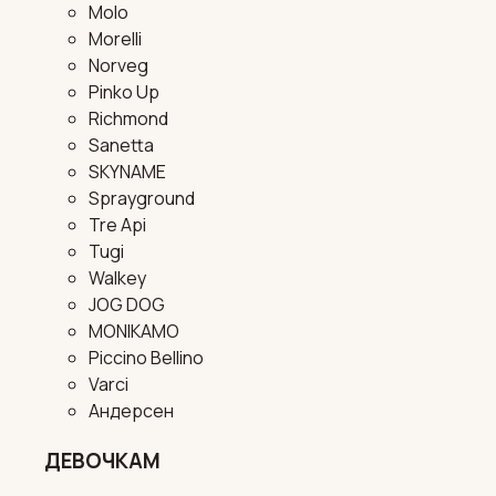
Molo
Morelli
Norveg
Pinko Up
Richmond
Sanetta
SKYNAME
Sprayground
Tre Api
Tugi
Walkey
JOG DOG
MONIKAMO
Piccino Bellino
Varci
Андерсен
ДЕВОЧКАМ