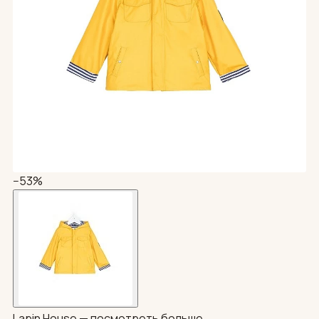
−53%
Lapin House —
посмотреть больше