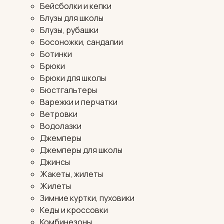
Бейсболки и кепки
Блузы для школы
Блузы, рубашки
Босоножки, сандалии
Ботинки
Брюки
Брюки для школы
Бюстгальтеры
Варежки и перчатки
Ветровки
Водолазки
Джемперы
Джемперы для школы
Джинсы
Жакеты, жилеты
Жилеты
Зимние куртки, пуховики
Кеды и кроссовки
Комбинезоны