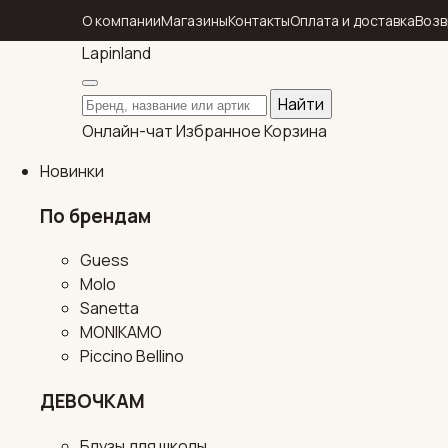
О компании
Магазины
Контакты
Оплата и доставка
Возв
Lapin
land
Поиск по каталогу
Найти
Онлайн-чат
Избранное
Корзина
Новинки
По брендам
Guess
Molo
Sanetta
MONIKAMO
Piccino Bellino
ДЕВОЧКАМ
Блузы для школы