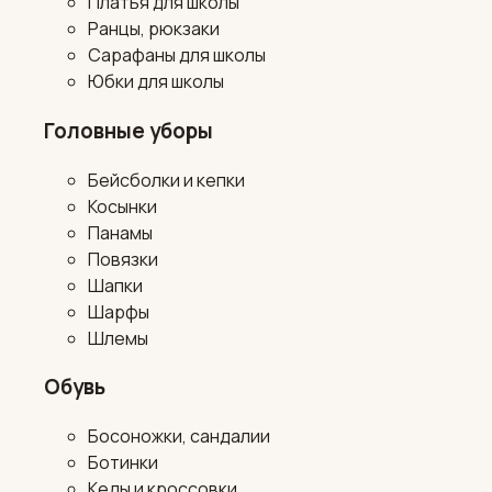
Платья для школы
Ранцы, рюкзаки
Сарафаны для школы
Юбки для школы
Головные уборы
Бейсболки и кепки
Косынки
Панамы
Повязки
Шапки
Шарфы
Шлемы
Обувь
Босоножки, сандалии
Ботинки
Кеды и кроссовки