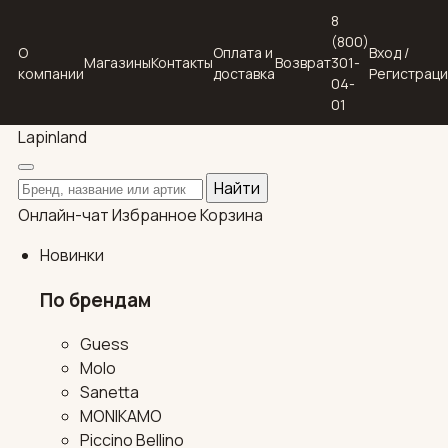
8
(800)
О
Оплата и
Вход /
Магазины
Контакты
Возврат
301-
компании
доставка
Регистрац
04-
01
Lapin
land
Поиск по каталогу
Найти
Онлайн-чат
Избранное
Корзина
Новинки
По брендам
Guess
Molo
Sanetta
MONIKAMO
Piccino Bellino