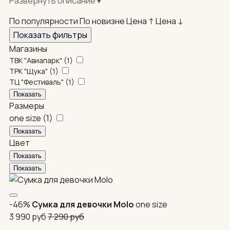
Развернуть описание
▼
самовывоз, СДЭК по регионам.
По популярности
По новизне
Цена ↑
Цена ↓
Показать фильтры
Магазины
ТВК "Авиапарк"
(
1
)
ТРК "Щука"
(
1
)
ТЦ "Фестиваль"
(
1
)
Размеры
one size
(
1
)
Цвет
-46%
Сумка для девочки Molo
one size
3 990
руб
7 290
руб