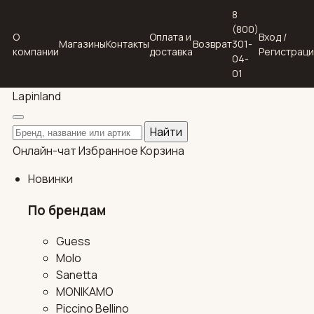
8
(800)
О
Оплата и
Вход /
Магазины
Контакты
Возврат
301-
компании
доставка
Регистрац
04-
01
Lapin
land
Поиск по каталогу
Найти
Онлайн-чат
Избранное
Корзина
Новинки
По брендам
Guess
Molo
Sanetta
MONIKAMO
Piccino Bellino