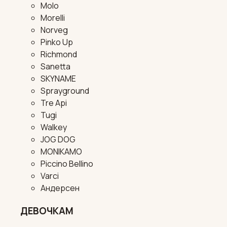
Molo
Morelli
Norveg
Pinko Up
Richmond
Sanetta
SKYNAME
Sprayground
Tre Api
Tugi
Walkey
JOG DOG
MONIKAMO
Piccino Bellino
Varci
Андерсен
ДЕВОЧКАМ