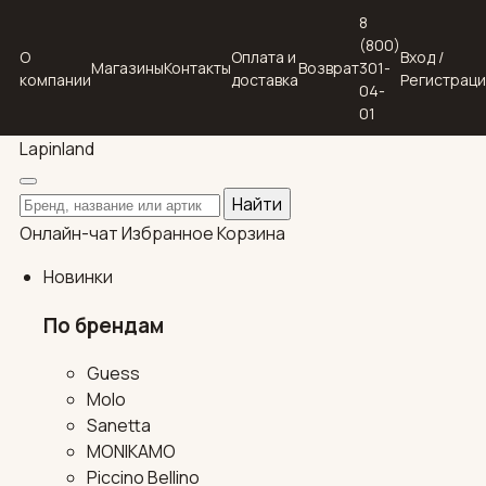
8
(800)
О
Оплата и
Вход /
Магазины
Контакты
Возврат
301-
компании
доставка
Регистрац
04-
01
Lapin
land
Поиск по каталогу
Найти
Онлайн-чат
Избранное
Корзина
Новинки
По брендам
Guess
Molo
Sanetta
MONIKAMO
Piccino Bellino