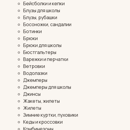
Бейсболки и кепки
Блузы для школы
Блузы, рубашки
Босоножки, сандалии
Ботинки
Брюки
Брюки для школы
Бюстгальтеры
Варежки и перчатки
Ветровки
Водолазки
Джемперы
Джемперы для школы
Джинсы
Жакеты, жилеты
Жилеты
Зимние куртки, пуховики
Кеды и кроссовки
Комбинезоны