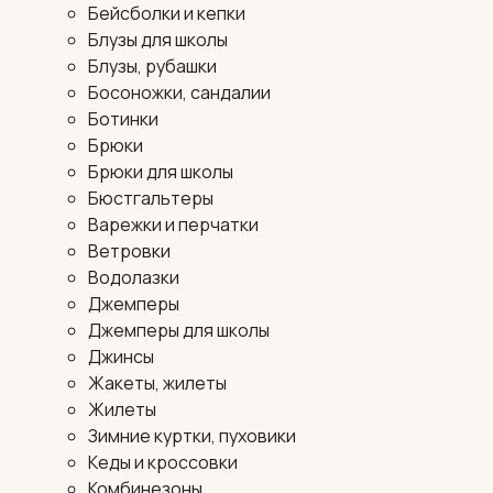
Бейсболки и кепки
Блузы для школы
Блузы, рубашки
Босоножки, сандалии
Ботинки
Брюки
Брюки для школы
Бюстгальтеры
Варежки и перчатки
Ветровки
Водолазки
Джемперы
Джемперы для школы
Джинсы
Жакеты, жилеты
Жилеты
Зимние куртки, пуховики
Кеды и кроссовки
Комбинезоны