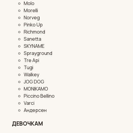
Molo
Morelli
Norveg
Pinko Up
Richmond
Sanetta
SKYNAME
Sprayground
Tre Api
Tugi
Walkey
JOG DOG
MONIKAMO
Piccino Bellino
Varci
Андерсен
ДЕВОЧКАМ