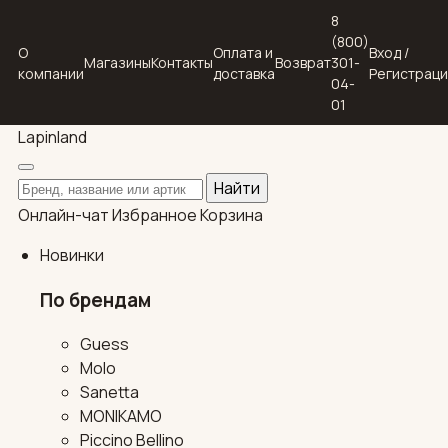
8
(800)
О
Оплата и
Вход /
Магазины
Контакты
Возврат
301-
компании
доставка
Регистрац
04-
01
Lapin
land
Поиск по каталогу
Найти
Онлайн-чат
Избранное
Корзина
Новинки
По брендам
Guess
Molo
Sanetta
MONIKAMO
Piccino Bellino