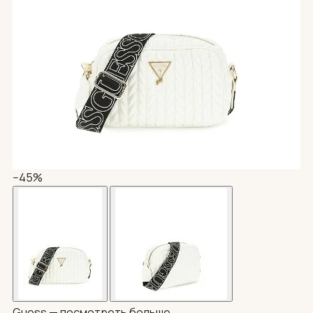
−45%
Guess —
посмотреть больше