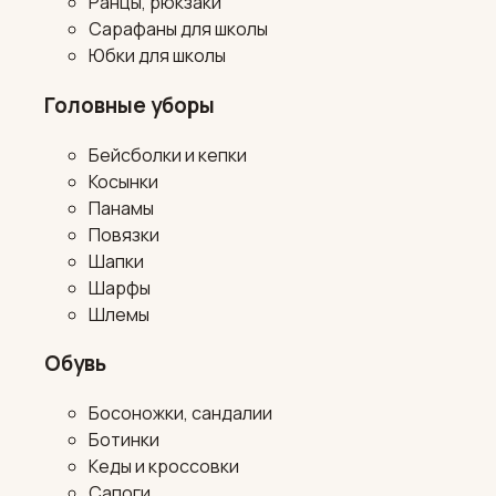
Ранцы, рюкзаки
Сарафаны для школы
Юбки для школы
Головные уборы
Бейсболки и кепки
Косынки
Панамы
Повязки
Шапки
Шарфы
Шлемы
Обувь
Босоножки, сандалии
Ботинки
Кеды и кроссовки
Сапоги