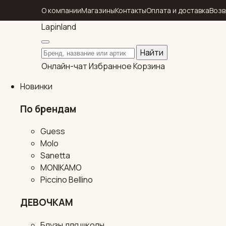
О компании
Магазины
Контакты
Оплата и доставка
Возв
Lapin
land
Поиск по каталогу
Найти
Онлайн-чат
Избранное
Корзина
Новинки
По брендам
Guess
Molo
Sanetta
MONIKAMO
Piccino Bellino
ДЕВОЧКАМ
Блузы для школы