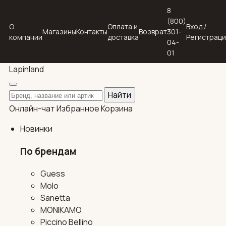
8
(800)
О
Оплата и
Вход /
Магазины
Контакты
Возврат
301-
компании
доставка
Регистрац
04-
01
Lapin
land
Поиск по каталогу
Найти
Онлайн-чат
Избранное
Корзина
Новинки
По брендам
Guess
Molo
Sanetta
MONIKAMO
Piccino Bellino