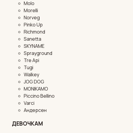
Molo
Morelli
Norveg
Pinko Up
Richmond
Sanetta
SKYNAME
Sprayground
Tre Api
Tugi
Walkey
JOG DOG
MONIKAMO
Piccino Bellino
Varci
Андерсен
ДЕВОЧКАМ