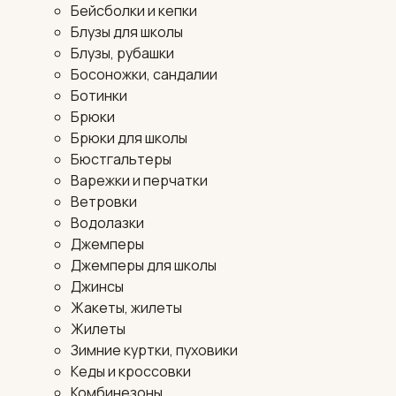
Бейсболки и кепки
Блузы для школы
Блузы, рубашки
Босоножки, сандалии
Ботинки
Брюки
Брюки для школы
Бюстгальтеры
Варежки и перчатки
Ветровки
Водолазки
Джемперы
Джемперы для школы
Джинсы
Жакеты, жилеты
Жилеты
Зимние куртки, пуховики
Кеды и кроссовки
Комбинезоны