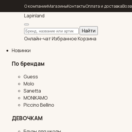
О компании
Магазины
Контакты
Оплата и доставка
Возв
Lapin
land
Поиск по каталогу
Найти
Онлайн-чат
Избранное
Корзина
Новинки
По брендам
Guess
Molo
Sanetta
MONIKAMO
Piccino Bellino
ДЕВОЧКАМ
Блузы для школы