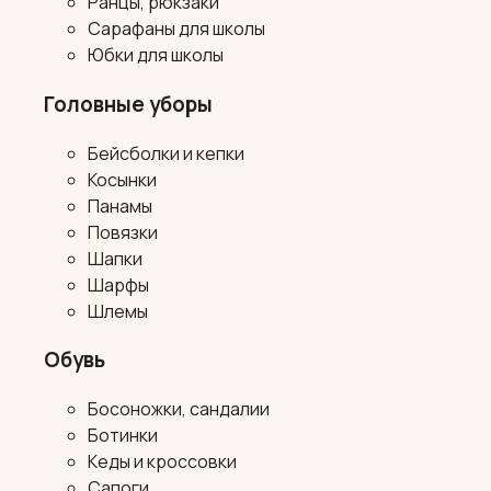
Ранцы, рюкзаки
Сарафаны для школы
Юбки для школы
Головные уборы
Бейсболки и кепки
Косынки
Панамы
Повязки
Шапки
Шарфы
Шлемы
Обувь
Босоножки, сандалии
Ботинки
Кеды и кроссовки
Сапоги