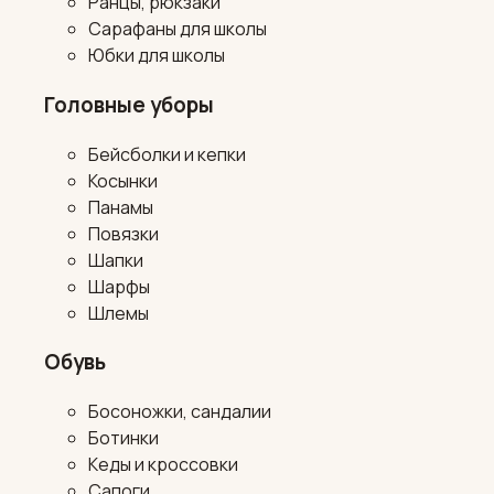
Ранцы, рюкзаки
Сарафаны для школы
Юбки для школы
Головные уборы
Бейсболки и кепки
Косынки
Панамы
Повязки
Шапки
Шарфы
Шлемы
Обувь
Босоножки, сандалии
Ботинки
Кеды и кроссовки
Сапоги