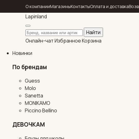
О компании
Магазины
Контакты
Оплата и доставка
Возв
Lapin
land
Поиск по каталогу
Найти
Онлайн-чат
Избранное
Корзина
Новинки
По брендам
Guess
Molo
Sanetta
MONIKAMO
Piccino Bellino
ДЕВОЧКАМ
Блузы для школы