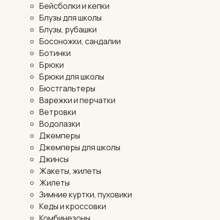
Бейсболки и кепки
Блузы для школы
Блузы, рубашки
Босоножки, сандалии
Ботинки
Брюки
Брюки для школы
Бюстгальтеры
Варежки и перчатки
Ветровки
Водолазки
Джемперы
Джемперы для школы
Джинсы
Жакеты, жилеты
Жилеты
Зимние куртки, пуховики
Кеды и кроссовки
Комбинезоны