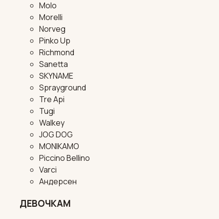
Molo
Morelli
Norveg
Pinko Up
Richmond
Sanetta
SKYNAME
Sprayground
Tre Api
Tugi
Walkey
JOG DOG
MONIKAMO
Piccino Bellino
Varci
Андерсен
ДЕВОЧКАМ