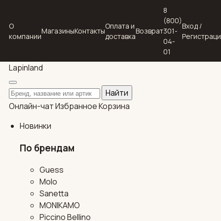
8
(800)
О
Оплата и
Вход /
Магазины
Контакты
Возврат
301-
компании
доставка
Регистрац
04-
01
Lapin
land
Поиск по каталогу
Найти
Онлайн-чат
Избранное
Корзина
Новинки
По брендам
Guess
Molo
Sanetta
MONIKAMO
Piccino Bellino