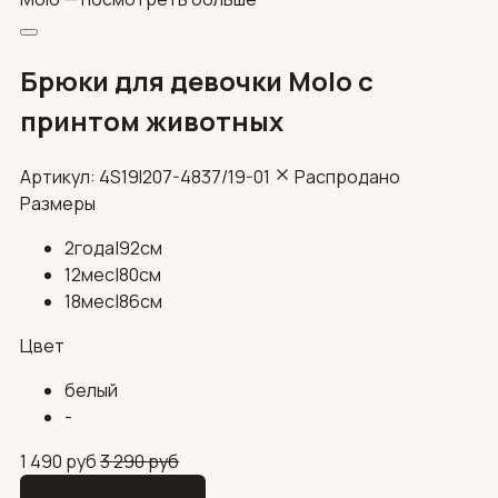
Брюки для девочки Molo с
принтом животных
Артикул: 4S19I207-4837/19-01
Распродано
Размеры
2года|92см
12мес|80см
18мес|86см
Цвет
белый
-
1 490
руб
3 290
руб