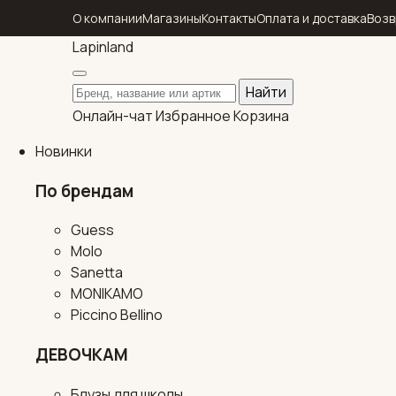
О компании
Магазины
Контакты
Оплата и доставка
Возв
Lapin
land
Поиск по каталогу
Найти
Онлайн-чат
Избранное
Корзина
Новинки
По брендам
Guess
Molo
Sanetta
MONIKAMO
Piccino Bellino
ДЕВОЧКАМ
Блузы для школы