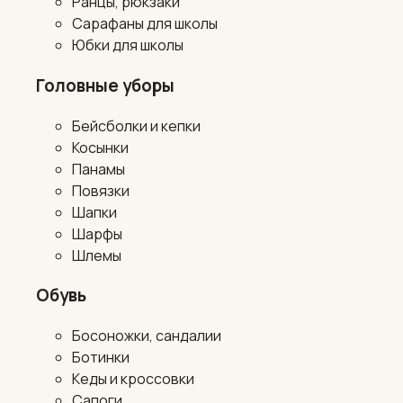
Ранцы, рюкзаки
Сарафаны для школы
Юбки для школы
Головные уборы
Бейсболки и кепки
Косынки
Панамы
Повязки
Шапки
Шарфы
Шлемы
Обувь
Босоножки, сандалии
Ботинки
Кеды и кроссовки
Сапоги