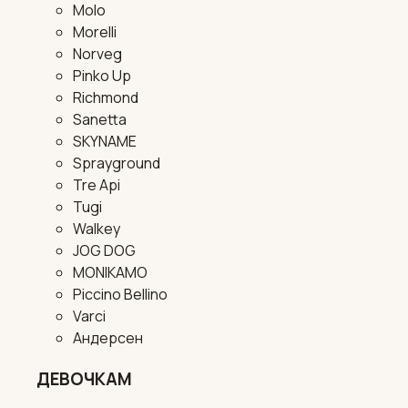
Molo
Morelli
Norveg
Pinko Up
Richmond
Sanetta
SKYNAME
Sprayground
Tre Api
Tugi
Walkey
JOG DOG
MONIKAMO
Piccino Bellino
Varci
Андерсен
ДЕВОЧКАМ