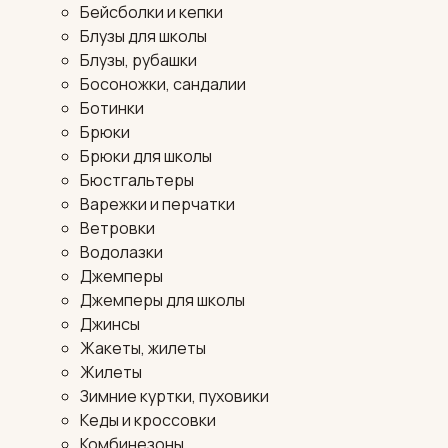
Бейсболки и кепки
Блузы для школы
Блузы, рубашки
Босоножки, сандалии
Ботинки
Брюки
Брюки для школы
Бюстгальтеры
Варежки и перчатки
Ветровки
Водолазки
Джемперы
Джемперы для школы
Джинсы
Жакеты, жилеты
Жилеты
Зимние куртки, пуховики
Кеды и кроссовки
Комбинезоны