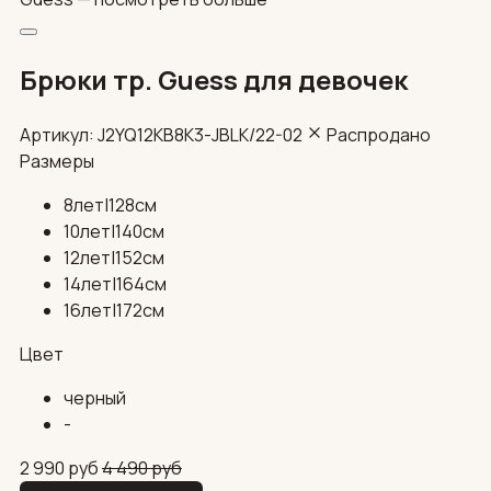
Брюки тр. Guess для девочек
Артикул: J2YQ12KB8K3-JBLK/22-02
Распродано
Размеры
8лет|128см
10лет|140см
12лет|152см
14лет|164см
16лет|172см
Цвет
черный
-
2 990
руб
4 490
руб