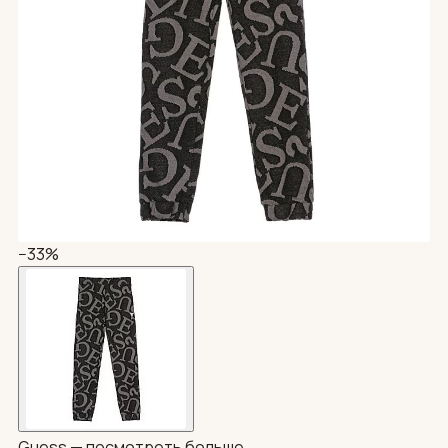
−33%
Guess —
посмотреть больше