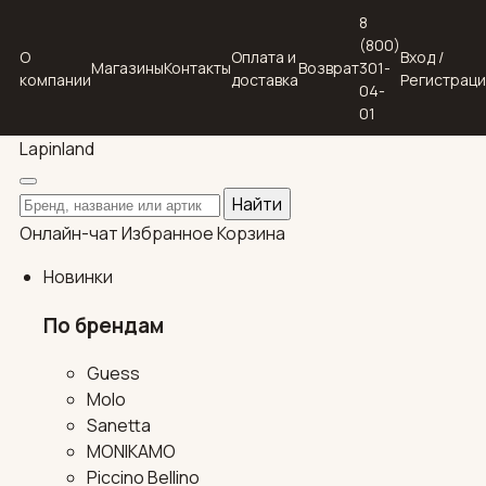
8
(800)
О
Оплата и
Вход /
Магазины
Контакты
Возврат
301-
компании
доставка
Регистрац
04-
01
Lapin
land
Поиск по каталогу
Найти
Онлайн-чат
Избранное
Корзина
Новинки
По брендам
Guess
Molo
Sanetta
MONIKAMO
Piccino Bellino