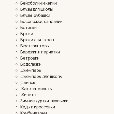
Бейсболки и кепки
Блузы для школы
Блузы, рубашки
Босоножки, сандалии
Ботинки
Брюки
Брюки для школы
Бюстгальтеры
Варежки и перчатки
Ветровки
Водолазки
Джемперы
Джемперы для школы
Джинсы
Жакеты, жилеты
Жилеты
Зимние куртки, пуховики
Кеды и кроссовки
Комбинезоны