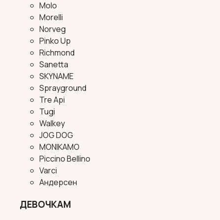
Molo
Morelli
Norveg
Pinko Up
Richmond
Sanetta
SKYNAME
Sprayground
Tre Api
Tugi
Walkey
JOG DOG
MONIKAMO
Piccino Bellino
Varci
Андерсен
ДЕВОЧКАМ