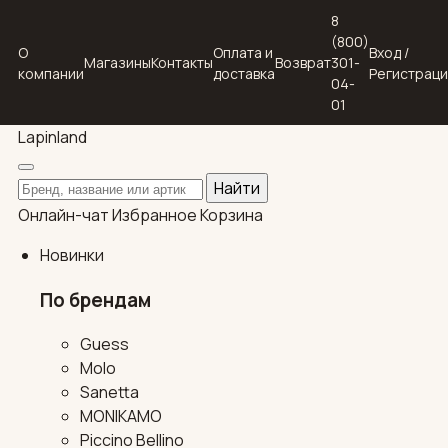
8
(800)
О
Оплата и
Вход /
Магазины
Контакты
Возврат
301-
компании
доставка
Регистрац
04-
01
Lapin
land
Поиск по каталогу
Найти
Онлайн-чат
Избранное
Корзина
Новинки
По брендам
Guess
Molo
Sanetta
MONIKAMO
Piccino Bellino