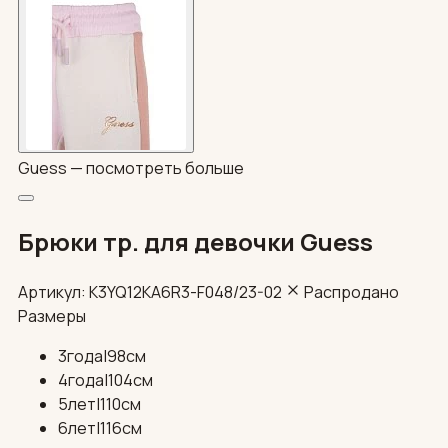
Guess —
посмотреть больше
Брюки тр. для девочки Guess
Артикул: K3YQ12KA6R3-F048/23-02
Распродано
Размеры
3года|98см
4года|104см
5лет|110см
6лет|116см