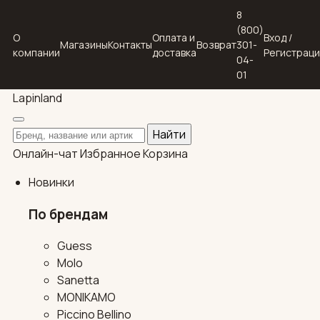
8
(800)
О
Оплата и
Вход /
Магазины
Контакты
Возврат
301-
компании
доставка
Регистрац
04-
01
Lapin
land
Поиск по каталогу
Найти
Онлайн-чат
Избранное
Корзина
Новинки
По брендам
Guess
Molo
Sanetta
MONIKAMO
Piccino Bellino