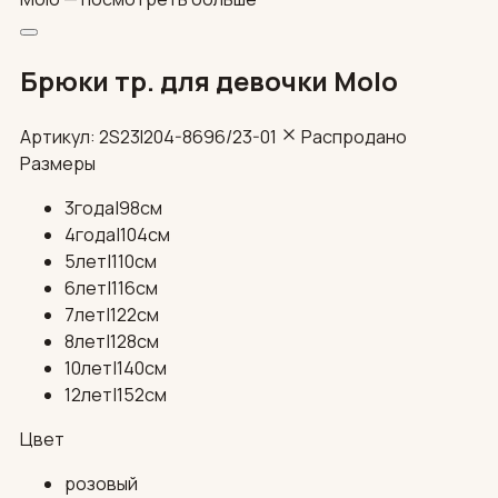
Брюки тр. для девочки Molo
Артикул: 2S23I204-8696/23-01
Распродано
Размеры
3года|98см
4года|104см
5лет|110см
6лет|116см
7лет|122см
8лет|128см
10лет|140см
12лет|152см
Цвет
розовый