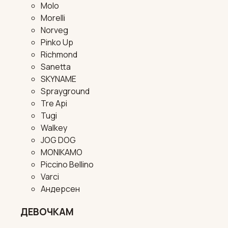
Molo
Morelli
Norveg
Pinko Up
Richmond
Sanetta
SKYNAME
Sprayground
Tre Api
Tugi
Walkey
JOG DOG
MONIKAMO
Piccino Bellino
Varci
Андерсен
ДЕВОЧКАМ