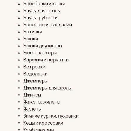
Бейсболки и кепки
Блузы для школы
Блузы, рубашки
Босоножки, сандалии
Ботинки
Брюки
Брюки для школы
Бюстгальтеры
Варежки и перчатки
Ветровки
Водолазки
Джемперы
Джемперы для школы
Джинсы
Жакеты, жилеты
Жилеты
Зимние куртки, пуховики
Кеды и кроссовки
Комбинезоны