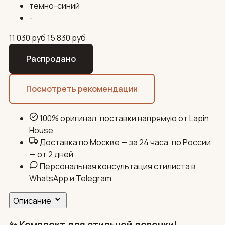
темно-синий
-
11 030
руб
15 830
руб
Распродано
Посмотреть рекомендации
100% оригинал, поставки напрямую от Lapin
House
Доставка по Москве — за 24 часа, по России
— от 2 дней
Персональная консультация стилиста в
WhatsApp и Telegram
Описание
✨ Комплект для стильной девочки!