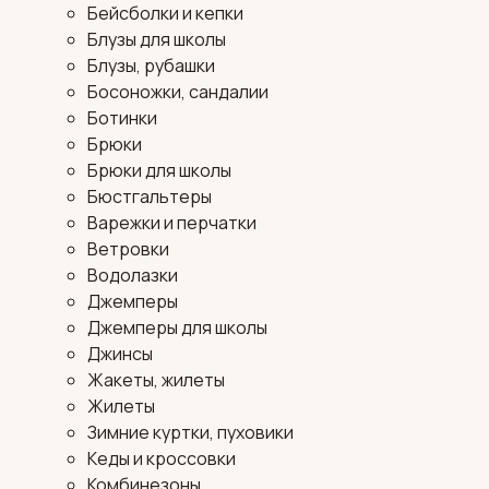
Бейсболки и кепки
Блузы для школы
Блузы, рубашки
Босоножки, сандалии
Ботинки
Брюки
Брюки для школы
Бюстгальтеры
Варежки и перчатки
Ветровки
Водолазки
Джемперы
Джемперы для школы
Джинсы
Жакеты, жилеты
Жилеты
Зимние куртки, пуховики
Кеды и кроссовки
Комбинезоны