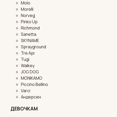
Molo
Morelli
Norveg
Pinko Up
Richmond
Sanetta
SKYNAME
Sprayground
Tre Api
Tugi
Walkey
JOG DOG
MONIKAMO
Piccino Bellino
Varci
Андерсен
ДЕВОЧКАМ