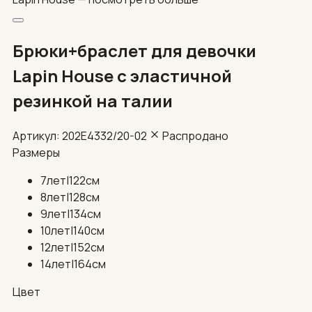
Брюки+браслет для девочки
Lapin House с эластичной
резинкой на талии
Артикул: 202E4332/20-02
Распродано
Размеры
7лет|122см
8лет|128см
9лет|134см
10лет|140см
12лет|152см
14лет|164см
Цвет