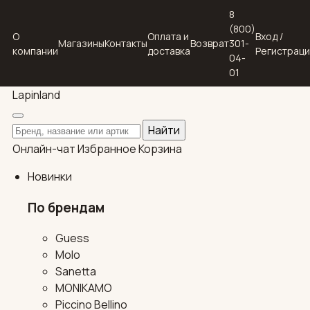
8
(800)
О
Оплата и
Вход /
Магазины
Контакты
Возврат
301-
компании
доставка
Регистрац
04-
01
Lapin
land
Поиск по каталогу
Найти
Онлайн-чат
Избранное
Корзина
Новинки
По брендам
Guess
Molo
Sanetta
MONIKAMO
Piccino Bellino