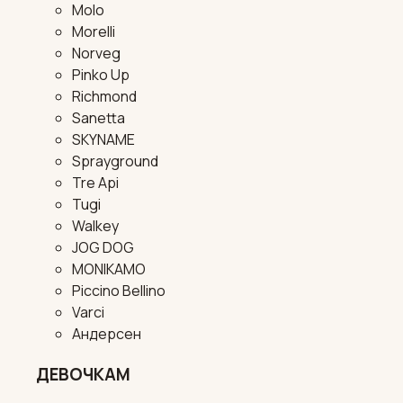
Molo
Morelli
Norveg
Pinko Up
Richmond
Sanetta
SKYNAME
Sprayground
Tre Api
Tugi
Walkey
JOG DOG
MONIKAMO
Piccino Bellino
Varci
Андерсен
ДЕВОЧКАМ