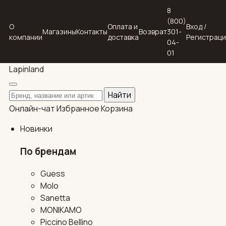
8
(800)
О
Оплата и
Вход /
Магазины
Контакты
Возврат
301-
компании
доставка
Регистрац
04-
01
Lapin
land
Поиск по каталогу
Найти
Онлайн-чат
Избранное
Корзина
Новинки
По брендам
Guess
Molo
Sanetta
MONIKAMO
Piccino Bellino