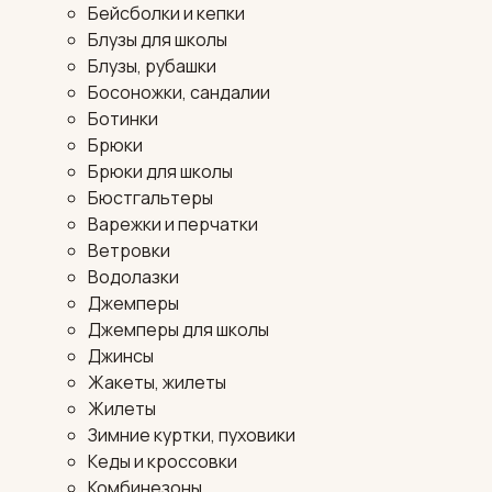
Бейсболки и кепки
Блузы для школы
Блузы, рубашки
Босоножки, сандалии
Ботинки
Брюки
Брюки для школы
Бюстгальтеры
Варежки и перчатки
Ветровки
Водолазки
Джемперы
Джемперы для школы
Джинсы
Жакеты, жилеты
Жилеты
Зимние куртки, пуховики
Кеды и кроссовки
Комбинезоны