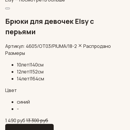
Брюки для девочек Elsy с
перьями
Артикул: 4605/OT03/PIUMA/18-2
Распродано
Размеры
10лет|140см
12лет|152см
14лет|164см
Цвет
синий
-
1 490
руб
13 300
руб