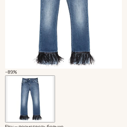
−89%
Elsy —
посмотреть больше