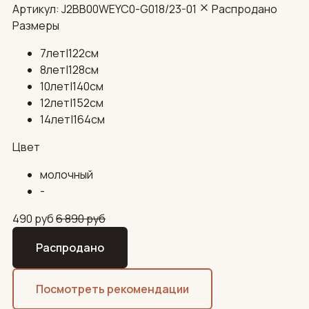
Артикул: J2BB00WEYC0-G018/23-01
Распродано
Размеры
7лет|122см
8лет|128см
10лет|140см
12лет|152см
14лет|164см
Цвет
молочный
-
490
руб
6 890
руб
Распродано
Посмотреть рекомендации