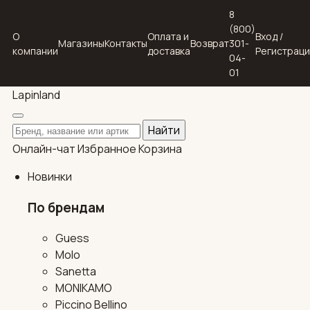
8
(800)
О
Оплата и
Вход /
Магазины
Контакты
Возврат
301-
компании
доставка
Регистрац
04-
01
Lapin
land
Поиск по каталогу
Найти
Онлайн-чат
Избранное
Корзина
Новинки
По брендам
Guess
Molo
Sanetta
MONIKAMO
Piccino Bellino