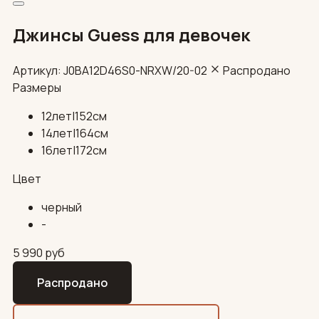
Джинсы Guess для девочек
Артикул: J0BA12D46S0-NRXW/20-02
Распродано
Размеры
12лет|152см
14лет|164см
16лет|172см
Цвет
черный
-
5 990
руб
Распродано