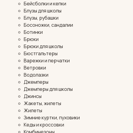
Бейсболки и кепки
Блузы для школы
Блузы, рубашки
Босоножки, сандалии
Ботинки
Брюки
Брюки для школы
Бюстгальтеры
Варежки и перчатки
Ветровки
Водолазки
Джемперы
Джемперы для школы
Джинсы
Жакеты, жилеты
Жилеты
Зимние куртки, пуховики
Кеды и кроссовки
Комбинезоны