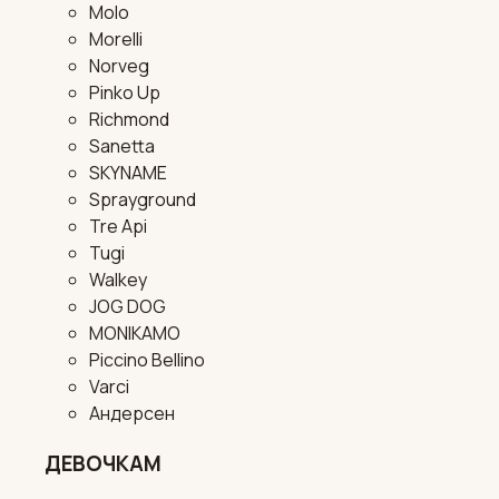
Molo
Morelli
Norveg
Pinko Up
Richmond
Sanetta
SKYNAME
Sprayground
Tre Api
Tugi
Walkey
JOG DOG
MONIKAMO
Piccino Bellino
Varci
Андерсен
ДЕВОЧКАМ