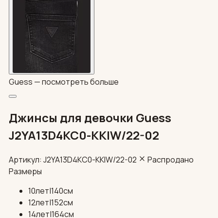
Guess —
посмотреть больше
Джинсы для девочки Guess
J2YA13D4KC0-KKIW/22-02
Артикул: J2YA13D4KC0-KKIW/22-02
Распродано
Размеры
10лет|140см
12лет|152см
14лет|164см