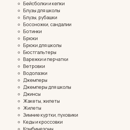
Бейсболки и кепки
Блузы для школы
Блузы, рубашки
Босоножки, сандалии
Ботинки
Брюки
Брюки для школы
Бюстгальтеры
Варежки и перчатки
Ветровки
Водолазки
Джемперы
Джемперы для школы
Джинсы
Жакеты, жилеты
Жилеты
Зимние куртки, пуховики
Кеды и кроссовки
Комбинезоны