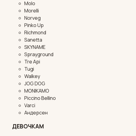
Molo
Morelli
Norveg
Pinko Up
Richmond
Sanetta
SKYNAME
Sprayground
Tre Api
Tugi
Walkey
JOG DOG
MONIKAMO
Piccino Bellino
Varci
Андерсен
ДЕВОЧКАМ