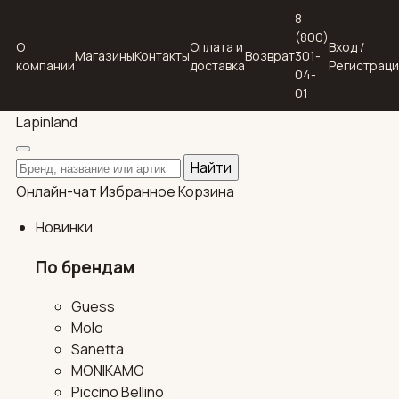
8
(800)
О
Оплата и
Вход /
Магазины
Контакты
Возврат
301-
компании
доставка
Регистрац
04-
01
Lapin
land
Поиск по каталогу
Найти
Онлайн-чат
Избранное
Корзина
Новинки
По брендам
Guess
Molo
Sanetta
MONIKAMO
Piccino Bellino