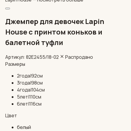
Джемпер для девочек Lapin
House с принтом коньков и
балетной туфли
Артикул: 82E2455/18-02
Распродано
Размеры
2года|92см
3года|98см
4года|104см
5лет|110см
6лет|116см
Цвет
белый