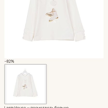
−82%
Lapin House —
посмотреть больше