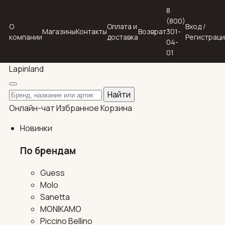
8
(800)
О
Оплата и
Вход /
Магазины
Контакты
Возврат
301-
компании
доставка
Регистрац
04-
01
Lapin
land
Поиск по каталогу
Найти
Онлайн-чат
Избранное
Корзина
Новинки
По брендам
Guess
Molo
Sanetta
MONIKAMO
Piccino Bellino