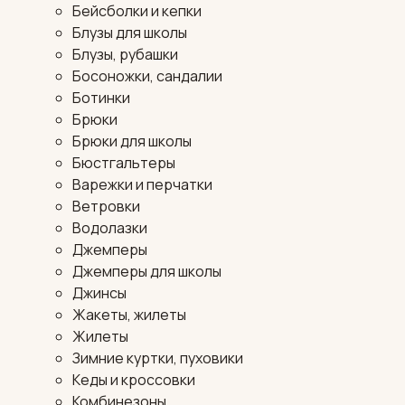
Бейсболки и кепки
Блузы для школы
Блузы, рубашки
Босоножки, сандалии
Ботинки
Брюки
Брюки для школы
Бюстгальтеры
Варежки и перчатки
Ветровки
Водолазки
Джемперы
Джемперы для школы
Джинсы
Жакеты, жилеты
Жилеты
Зимние куртки, пуховики
Кеды и кроссовки
Комбинезоны