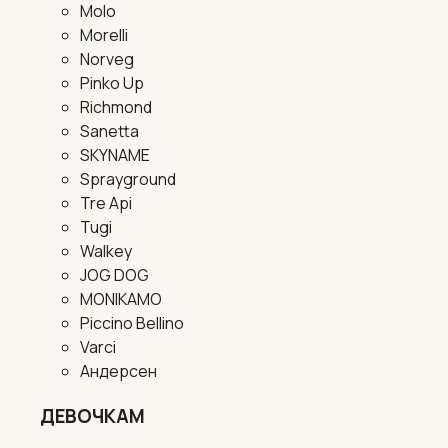
Molo
Morelli
Norveg
Pinko Up
Richmond
Sanetta
SKYNAME
Sprayground
Tre Api
Tugi
Walkey
JOG DOG
MONIKAMO
Piccino Bellino
Varci
Андерсен
ДЕВОЧКАМ