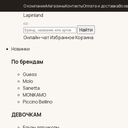
О компании
Магазины
Контакты
Оплата и доставка
Возв
Lapin
land
Поиск по каталогу
Найти
Онлайн-чат
Избранное
Корзина
Новинки
По брендам
Guess
Molo
Sanetta
MONIKAMO
Piccino Bellino
ДЕВОЧКАМ
Блузы для школы