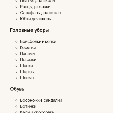
Платья для школы
Ранцы, рюкзаки
Сарафаны для школы
Юбки для школы
Головные уборы
Бейсболки и кепки
Косынки
Панамы
Повязки
Шапки
Шарфы
Шлемы
Обувь
Босоножки, сандалии
Ботинки
Кеды и кроссовки