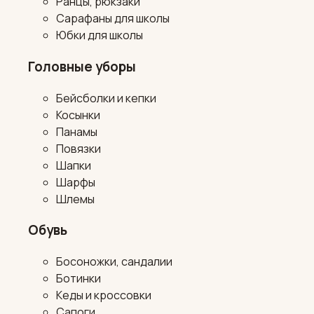
Ранцы, рюкзаки
Сарафаны для школы
Юбки для школы
Головные уборы
Бейсболки и кепки
Косынки
Панамы
Повязки
Шапки
Шарфы
Шлемы
Обувь
Босоножки, сандалии
Ботинки
Кеды и кроссовки
Сапоги