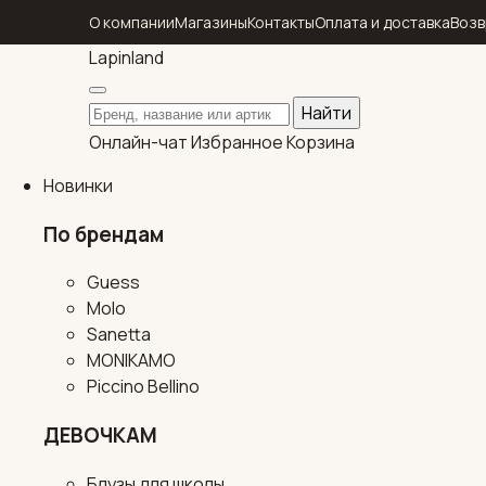
О компании
Магазины
Контакты
Оплата и доставка
Возв
Lapin
land
Поиск по каталогу
Найти
Онлайн-чат
Избранное
Корзина
Новинки
По брендам
Guess
Molo
Sanetta
MONIKAMO
Piccino Bellino
ДЕВОЧКАМ
Блузы для школы