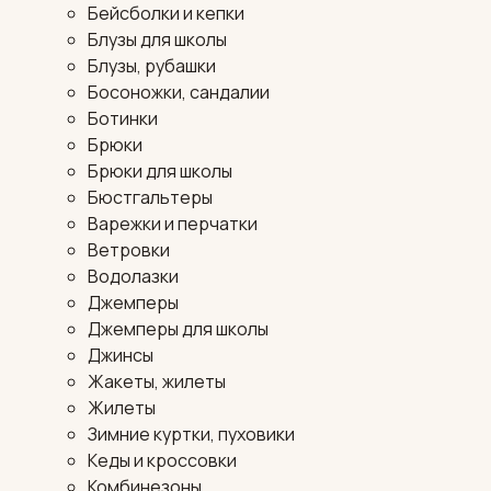
Бейсболки и кепки
Блузы для школы
Блузы, рубашки
Босоножки, сандалии
Ботинки
Брюки
Брюки для школы
Бюстгальтеры
Варежки и перчатки
Ветровки
Водолазки
Джемперы
Джемперы для школы
Джинсы
Жакеты, жилеты
Жилеты
Зимние куртки, пуховики
Кеды и кроссовки
Комбинезоны