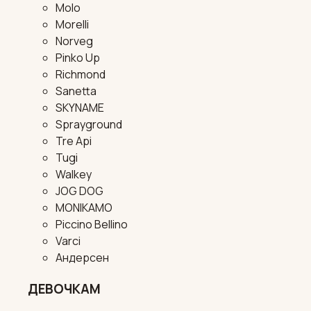
Molo
Morelli
Norveg
Pinko Up
Richmond
Sanetta
SKYNAME
Sprayground
Tre Api
Tugi
Walkey
JOG DOG
MONIKAMO
Piccino Bellino
Varci
Андерсен
ДЕВОЧКАМ