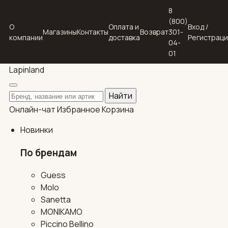
8
(800)
О
Оплата и
Вход /
Магазины
Контакты
Возврат
301-
компании
доставка
Регистрац
04-
01
Lapin
land
Поиск по каталогу
Найти
Онлайн-чат
Избранное
Корзина
Новинки
По брендам
Guess
Molo
Sanetta
MONIKAMO
Piccino Bellino