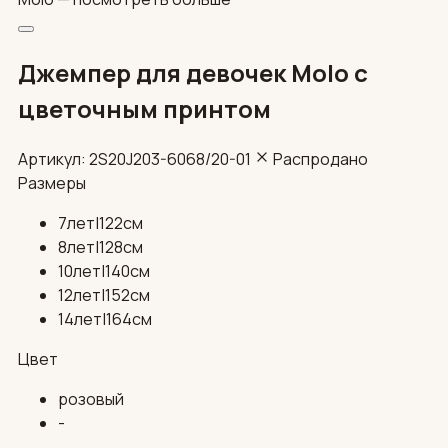
Джемпер для девочек Molo с
цветочным принтом
Артикул: 2S20J203-6068/20-01
Распродано
Размеры
7лет|122см
8лет|128см
10лет|140см
12лет|152см
14лет|164см
Цвет
розовый
-