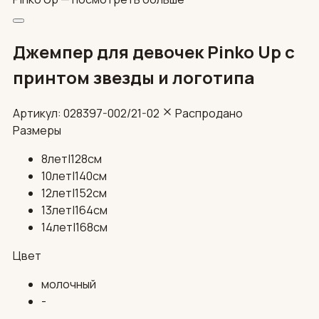
Джемпер для девочек Pinko Up с
принтом звезды и логотипа
Артикул: 028397-002/21-02
Распродано
Размеры
8лет|128см
10лет|140см
12лет|152см
13лет|164см
14лет|168см
Цвет
молочный
-