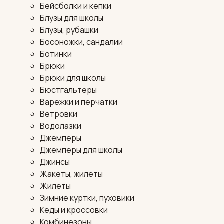
Бейсболки и кепки
Блузы для школы
Блузы, рубашки
Босоножки, сандалии
Ботинки
Брюки
Брюки для школы
Бюстгальтеры
Варежки и перчатки
Ветровки
Водолазки
Джемперы
Джемперы для школы
Джинсы
Жакеты, жилеты
Жилеты
Зимние куртки, пуховики
Кеды и кроссовки
Комбинезоны