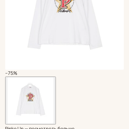
−75%
Pinko Up —
посмотреть больше