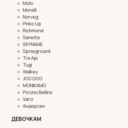
Molo
Morelli
Norveg
Pinko Up
Richmond
Sanetta
SKYNAME
Sprayground
Tre Api
Tugi
Walkey
JOG DOG
MONIKAMO
Piccino Bellino
Varci
Андерсен
ДЕВОЧКАМ