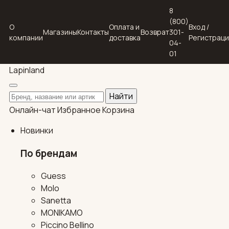
8
(800)
О
Оплата и
Вход /
Магазины
Контакты
Возврат
301-
компании
доставка
Регистрац
04-
01
Lapin
land
Поиск по каталогу
Найти
Онлайн-чат
Избранное
Корзина
Новинки
По брендам
Guess
Molo
Sanetta
MONIKAMO
Piccino Bellino