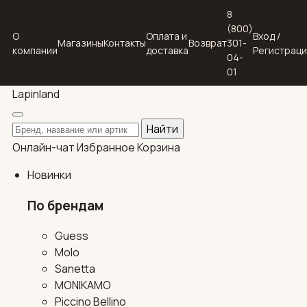
8
(800)
О
Оплата и
Вход /
Магазины
Контакты
Возврат
301-
компании
доставка
Регистрац
04-
01
Lapin
land
Поиск по каталогу
Найти
Онлайн-чат
Избранное
Корзина
Новинки
По брендам
Guess
Molo
Sanetta
MONIKAMO
Piccino Bellino