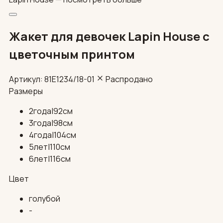
Жакет для девочек Lapin House с
цветочным принтом
Артикул: 81E1234/18-01
Распродано
Размеры
2года|92см
3года|98см
4года|104см
5лет|110см
6лет|116см
Цвет
голубой
-