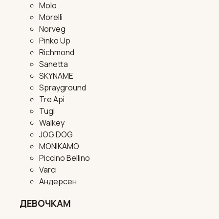
Molo
Morelli
Norveg
Pinko Up
Richmond
Sanetta
SKYNAME
Sprayground
Tre Api
Tugi
Walkey
JOG DOG
MONIKAMO
Piccino Bellino
Varci
Андерсен
ДЕВОЧКАМ