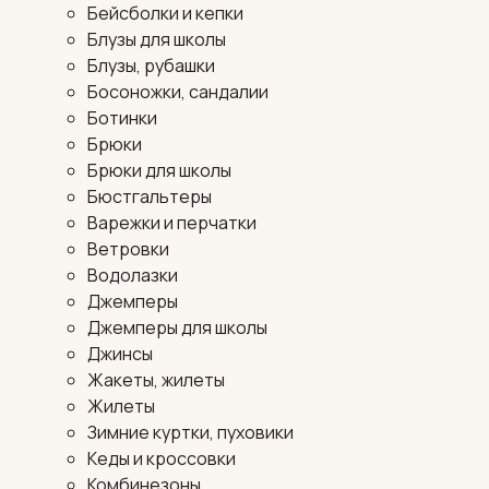
Бейсболки и кепки
Блузы для школы
Блузы, рубашки
Босоножки, сандалии
Ботинки
Брюки
Брюки для школы
Бюстгальтеры
Варежки и перчатки
Ветровки
Водолазки
Джемперы
Джемперы для школы
Джинсы
Жакеты, жилеты
Жилеты
Зимние куртки, пуховики
Кеды и кроссовки
Комбинезоны