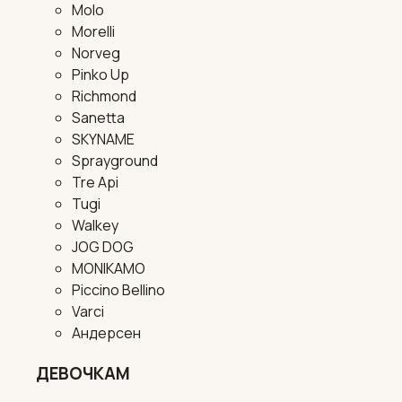
Molo
Morelli
Norveg
Pinko Up
Richmond
Sanetta
SKYNAME
Sprayground
Tre Api
Tugi
Walkey
JOG DOG
MONIKAMO
Piccino Bellino
Varci
Андерсен
ДЕВОЧКАМ