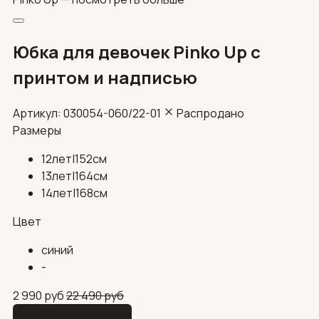
Юбка для девочек Pinko Up с
принтом и надписью
Артикул: 030054-060/22-01
Распродано
Размеры
12лет|152см
13лет|164см
14лет|168см
Цвет
синий
-
2 990
руб
22 490
руб