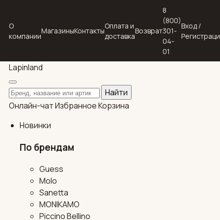
8
(800)
О
Оплата и
Вход /
Магазины
Контакты
Возврат
301-
компании
доставка
Регистрац
04-
01
Lapin
land
Поиск по каталогу
Найти
Онлайн-чат
Избранное
Корзина
Новинки
По брендам
Guess
Molo
Sanetta
MONIKAMO
Piccino Bellino