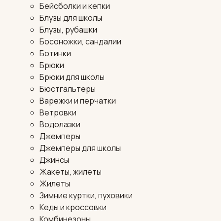
Бейсболки и кепки
Блузы для школы
Блузы, рубашки
Босоножки, сандалии
Ботинки
Брюки
Брюки для школы
Бюстгальтеры
Варежки и перчатки
Ветровки
Водолазки
Джемперы
Джемперы для школы
Джинсы
Жакеты, жилеты
Жилеты
Зимние куртки, пуховики
Кеды и кроссовки
Комбинезоны