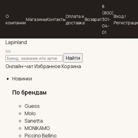
8
(800)
О
Оплата и
Вход /
Магазины
Контакты
Возврат
301-
компании
доставка
Регистрац
04-
01
Lapin
land
Поиск по каталогу
Найти
Онлайн-чат
Избранное
Корзина
Новинки
По брендам
Guess
Molo
Sanetta
MONIKAMO
Piccino Bellino