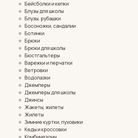
Бейсболки и кепки
Блузы для школы
Блузы, рубашки
Босоножки, сандалии
Ботинки
Брюки
Брюки для школы
Бюстгальтеры
Варежки и перчатки
Ветровки
Водолазки
Джемперы
Джемперы для школы
Джинсы
Жакеты, жилеты
Жилеты
Зимние куртки, пуховики
Кеды и кроссовки
Комбинезоны