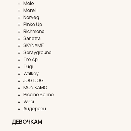
Molo
Morelli
Norveg
Pinko Up
Richmond
Sanetta
SKYNAME
Sprayground
Tre Api
Tugi
Walkey
JOG DOG
MONIKAMO
Piccino Bellino
Varci
Андерсен
ДЕВОЧКАМ