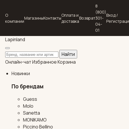
8
(800)
О
Оплата и
Вход /
Магазины
Контакты
Возврат
301-
компании
доставка
Регистрац
04-
01
Lapin
land
Поиск по каталогу
Найти
Онлайн-чат
Избранное
Корзина
Новинки
По брендам
Guess
Molo
Sanetta
MONIKAMO
Piccino Bellino