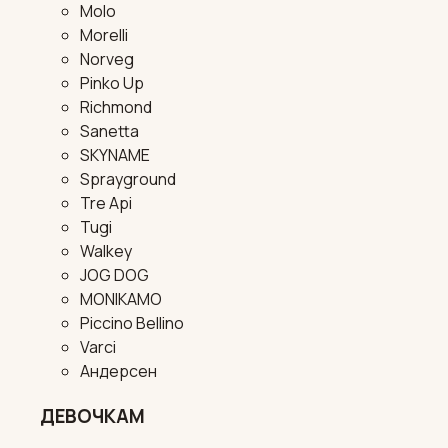
Molo
Morelli
Norveg
Pinko Up
Richmond
Sanetta
SKYNAME
Sprayground
Tre Api
Tugi
Walkey
JOG DOG
MONIKAMO
Piccino Bellino
Varci
Андерсен
ДЕВОЧКАМ