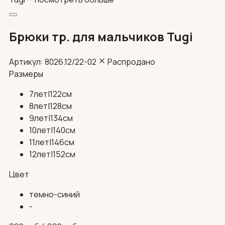
Брюки тр. для мальчиков Tugi
Артикул: 8026.12/22-02
Распродано
Размеры
7лет|122см
8лет|128см
9лет|134см
10лет|140см
11лет|146см
12лет|152см
Цвет
темно-синий
-