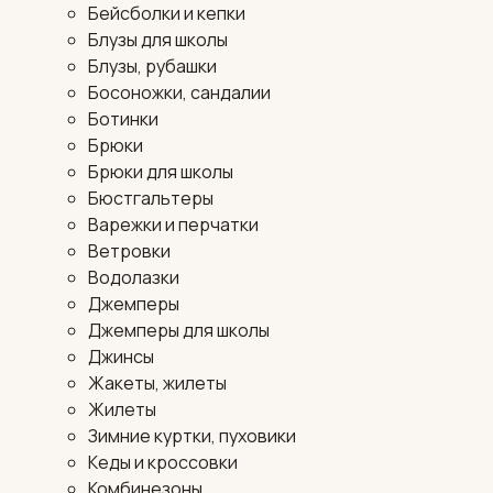
Бейсболки и кепки
Блузы для школы
Блузы, рубашки
Босоножки, сандалии
Ботинки
Брюки
Брюки для школы
Бюстгальтеры
Варежки и перчатки
Ветровки
Водолазки
Джемперы
Джемперы для школы
Джинсы
Жакеты, жилеты
Жилеты
Зимние куртки, пуховики
Кеды и кроссовки
Комбинезоны