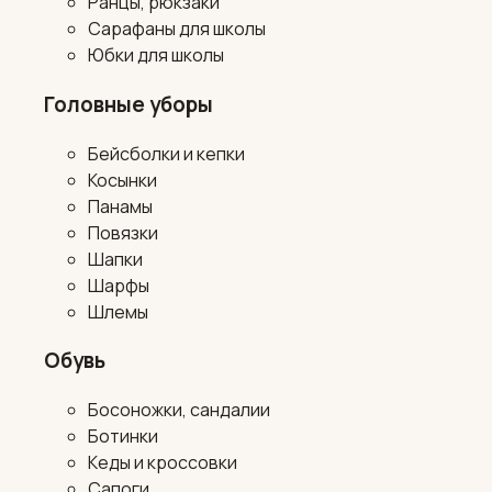
Ранцы, рюкзаки
Сарафаны для школы
Юбки для школы
Головные уборы
Бейсболки и кепки
Косынки
Панамы
Повязки
Шапки
Шарфы
Шлемы
Обувь
Босоножки, сандалии
Ботинки
Кеды и кроссовки
Сапоги