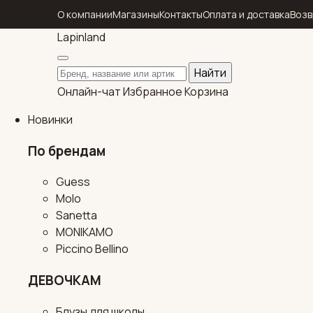
О компании
Магазины
Контакты
Оплата и доставка
Возв
Lapin
land
Поиск по каталогу
Найти
Онлайн-чат
Избранное
Корзина
Новинки
По брендам
Guess
Molo
Sanetta
MONIKAMO
Piccino Bellino
ДЕВОЧКАМ
Блузы для школы