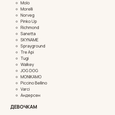
Molo
Morelli
Norveg
Pinko Up
Richmond
Sanetta
SKYNAME
Sprayground
Tre Api
Tugi
Walkey
JOG DOG
MONIKAMO
Piccino Bellino
Varci
Андерсен
ДЕВОЧКАМ