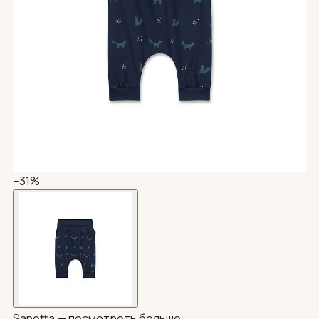
−31%
Sanetta —
посмотреть больше