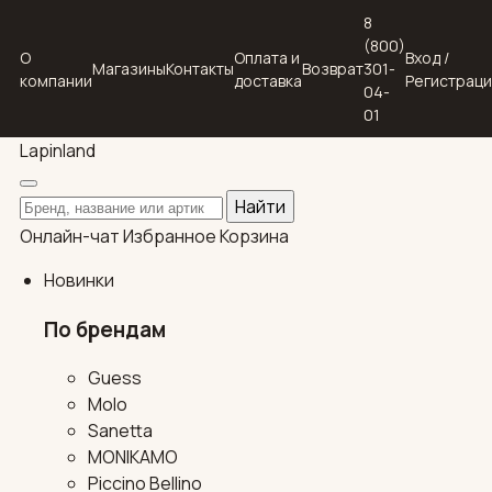
8
(800)
О
Оплата и
Вход /
Магазины
Контакты
Возврат
301-
компании
доставка
Регистрац
04-
01
Lapin
land
Поиск по каталогу
Найти
Онлайн-чат
Избранное
Корзина
Новинки
По брендам
Guess
Molo
Sanetta
MONIKAMO
Piccino Bellino