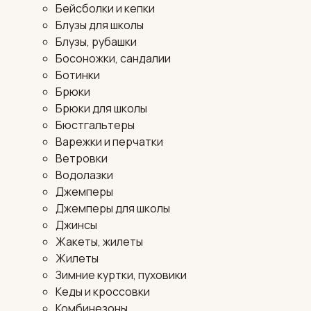
Бейсболки и кепки
Блузы для школы
Блузы, рубашки
Босоножки, сандалии
Ботинки
Брюки
Брюки для школы
Бюстгальтеры
Варежки и перчатки
Ветровки
Водолазки
Джемперы
Джемперы для школы
Джинсы
Жакеты, жилеты
Жилеты
Зимние куртки, пуховики
Кеды и кроссовки
Комбинезоны