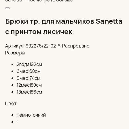
Брюки тр. для мальчиков Sanetta
с принтом лисичек
Артикул: 902276/22-02
Распродано
Размеры
2года|92см
6мес|68см
9мес|74см
12мес|80см
18мес|86см
Цвет
темно-синий
-