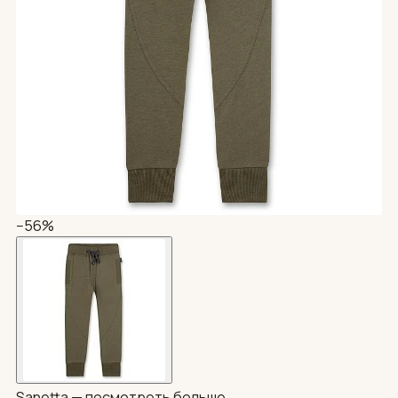
−56%
Sanetta —
посмотреть больше