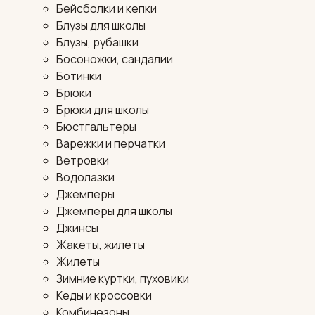
Бейсболки и кепки
Блузы для школы
Блузы, рубашки
Босоножки, сандалии
Ботинки
Брюки
Брюки для школы
Бюстгальтеры
Варежки и перчатки
Ветровки
Водолазки
Джемперы
Джемперы для школы
Джинсы
Жакеты, жилеты
Жилеты
Зимние куртки, пуховики
Кеды и кроссовки
Комбинезоны