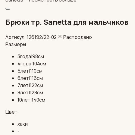
Брюки тр. Sanetta для мальчиков
Артикул: 126192/22-02
Распродано
Размеры
3года|98см
4года|104см
5лет|110см
6лет|116см
7лет|122см
8лет|128см
10лет|140см
Цвет
хаки
-