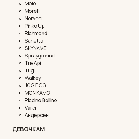
Molo
Morelli
Norveg
Pinko Up
Richmond
Sanetta
SKYNAME
Sprayground
Tre Api
Tugi
Walkey
JOG DOG
MONIKAMO
Piccino Bellino
Varci
Андерсен
ДЕВОЧКАМ