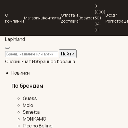
8
(800)
О
Оплата и
Вход /
Магазины
Контакты
Возврат
301-
компании
доставка
Регистрац
04-
01
Lapin
land
Поиск по каталогу
Найти
Онлайн-чат
Избранное
Корзина
Новинки
По брендам
Guess
Molo
Sanetta
MONIKAMO
Piccino Bellino