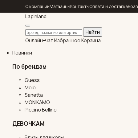
О компании
Магазины
Контакты
Оплата и доставка
Возв
Lapin
land
Поиск по каталогу
Найти
Онлайн-чат
Избранное
Корзина
Новинки
По брендам
Guess
Molo
Sanetta
MONIKAMO
Piccino Bellino
ДЕВОЧКАМ
Блузы для школы