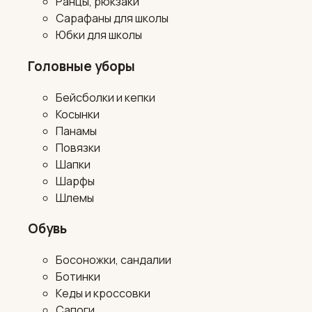
Ранцы, рюкзаки
Сарафаны для школы
Юбки для школы
Головные уборы
Бейсболки и кепки
Косынки
Панамы
Повязки
Шапки
Шарфы
Шлемы
Обувь
Босоножки, сандалии
Ботинки
Кеды и кроссовки
Сапоги