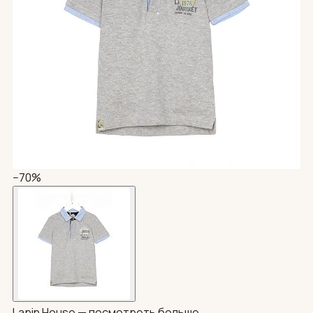
−70%
Lapin House —
посмотреть больше