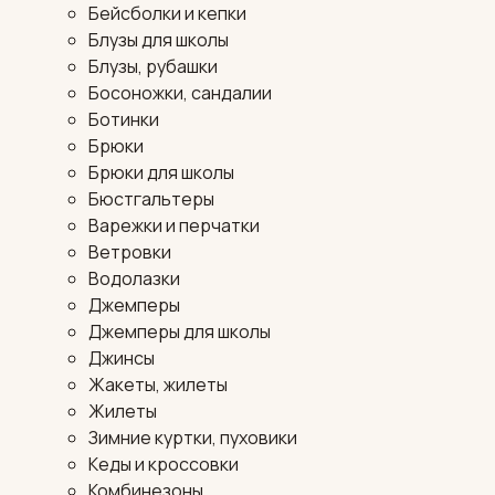
Бейсболки и кепки
Блузы для школы
Блузы, рубашки
Босоножки, сандалии
Ботинки
Брюки
Брюки для школы
Бюстгальтеры
Варежки и перчатки
Ветровки
Водолазки
Джемперы
Джемперы для школы
Джинсы
Жакеты, жилеты
Жилеты
Зимние куртки, пуховики
Кеды и кроссовки
Комбинезоны