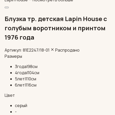
Блузка тр. детская Lapin House с
голубым воротником и принтом
1976 года
Артикул: 81E2247/18-01
Распродано
Размеры
3года|98см
4года|104см
5лет|110см
6лет|116см
Цвет
серый
-