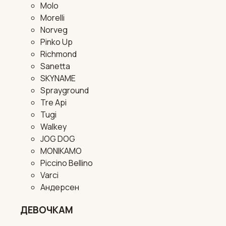
Molo
Morelli
Norveg
Pinko Up
Richmond
Sanetta
SKYNAME
Sprayground
Tre Api
Tugi
Walkey
JOG DOG
MONIKAMO
Piccino Bellino
Varci
Андерсен
ДЕВОЧКАМ