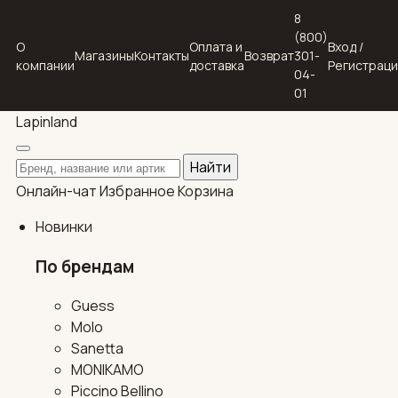
8
(800)
О
Оплата и
Вход /
Магазины
Контакты
Возврат
301-
компании
доставка
Регистрац
04-
01
Lapin
land
Поиск по каталогу
Найти
Онлайн-чат
Избранное
Корзина
Новинки
По брендам
Guess
Molo
Sanetta
MONIKAMO
Piccino Bellino