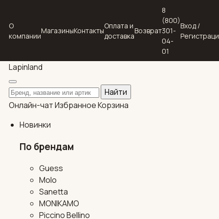
8
(800)
О
Оплата и
Вход /
Магазины
Контакты
Возврат
301-
компании
доставка
Регистрац
04-
01
Lapin
land
Поиск по каталогу
Найти
Онлайн-чат
Избранное
Корзина
Новинки
По брендам
Guess
Molo
Sanetta
MONIKAMO
Piccino Bellino