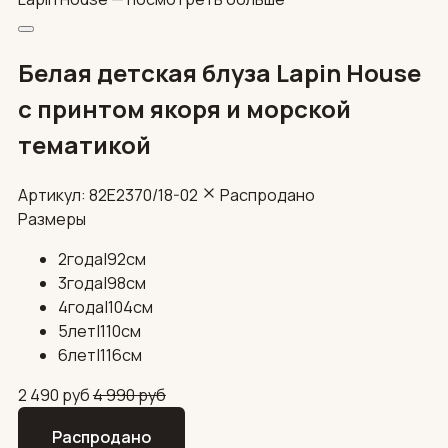
Белая детская блуза Lapin House
с принтом якоря и морской
тематикой
Артикул: 82E2370/18-02
Распродано
Размеры
2года|92см
3года|98см
4года|104см
5лет|110см
6лет|116см
2 490
руб
4 990
руб
Распродано