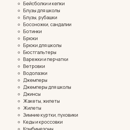
Бейсболки и кепки
Блузы для школы
Блузы, рубашки
Босоножки, сандалии
Ботинки
Брюки
Брюки для школы
Бюстгальтеры
Варежки и перчатки
Ветровки
Водолазки
Джемперы
Джемперы для школы
Джинсы
Жакеты, жилеты
Жилеты
Зимние куртки, пуховики
Кеды и кроссовки
Комбинезоны