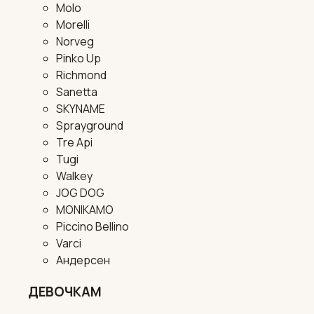
Molo
Morelli
Norveg
Pinko Up
Richmond
Sanetta
SKYNAME
Sprayground
Tre Api
Tugi
Walkey
JOG DOG
MONIKAMO
Piccino Bellino
Varci
Андерсен
ДЕВОЧКАМ