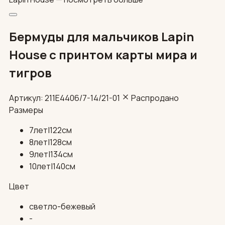
Бермуды для мальчиков Lapin
House с принтом карты мира и
тигров
Артикул: 211E4406/7-14/21-01
Распродано
Размеры
7лет|122см
8лет|128см
9лет|134см
10лет|140см
Цвет
светло-бежевый
-