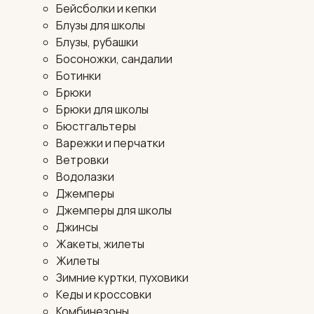
Бейсболки и кепки
Блузы для школы
Блузы, рубашки
Босоножки, сандалии
Ботинки
Брюки
Брюки для школы
Бюстгальтеры
Варежки и перчатки
Ветровки
Водолазки
Джемперы
Джемперы для школы
Джинсы
Жакеты, жилеты
Жилеты
Зимние куртки, пуховики
Кеды и кроссовки
Комбинезоны