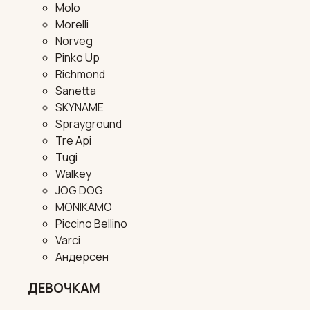
Molo
Morelli
Norveg
Pinko Up
Richmond
Sanetta
SKYNAME
Sprayground
Tre Api
Tugi
Walkey
JOG DOG
MONIKAMO
Piccino Bellino
Varci
Андерсен
ДЕВОЧКАМ