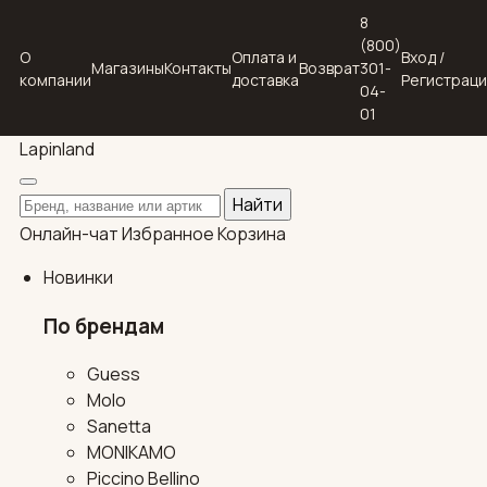
8
(800)
О
Оплата и
Вход /
Магазины
Контакты
Возврат
301-
компании
доставка
Регистрац
04-
01
Lapin
land
Поиск по каталогу
Найти
Онлайн-чат
Избранное
Корзина
Новинки
По брендам
Guess
Molo
Sanetta
MONIKAMO
Piccino Bellino