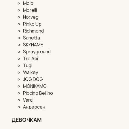
Molo
Morelli
Norveg
Pinko Up
Richmond
Sanetta
SKYNAME
Sprayground
Tre Api
Tugi
Walkey
JOG DOG
MONIKAMO
Piccino Bellino
Varci
Андерсен
ДЕВОЧКАМ