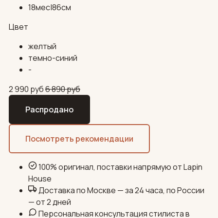
18мес|86см
Цвет
желтый
темно-синий
-
2 990
руб
6 890
руб
Распродано
Посмотреть рекомендации
100% оригинал, поставки напрямую от Lapin
House
Доставка по Москве — за 24 часа, по России
— от 2 дней
Персональная консультация стилиста в