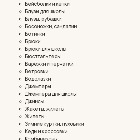
Бейсболки и кепки
Блузы для школы
Блузы, рубашки
Босоножки, сандалии
Ботинки
Брюки
Брюки для школы
Бюстгальтеры
Варежки и перчатки
Ветровки
Водолазки
Джемперы
Джемперы для школы
Джинсы
Жакеты, жилеты
Жилеты
Зимние куртки, пуховики
Кеды и кроссовки
Комбинезоны