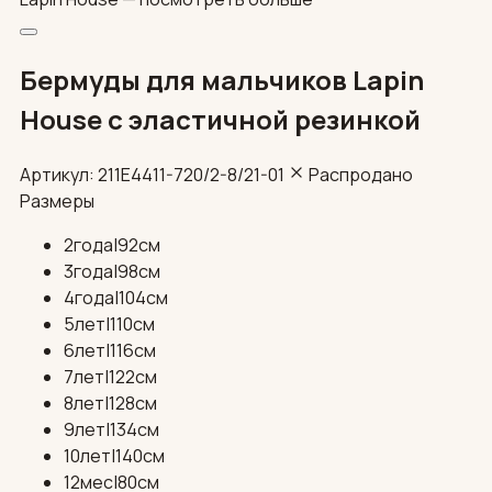
Бермуды для мальчиков Lapin
House с эластичной резинкой
Артикул: 211E4411-720/2-8/21-01
Распродано
Размеры
2года|92см
3года|98см
4года|104см
5лет|110см
6лет|116см
7лет|122см
8лет|128см
9лет|134см
10лет|140см
12мес|80см