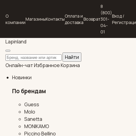
8
(800)
О
Оплата и
Вход /
Магазины
Контакты
Возврат
301-
компании
доставка
Регистрац
04-
01
Lapin
land
Поиск по каталогу
Найти
Онлайн-чат
Избранное
Корзина
Новинки
По брендам
Guess
Molo
Sanetta
MONIKAMO
Piccino Bellino