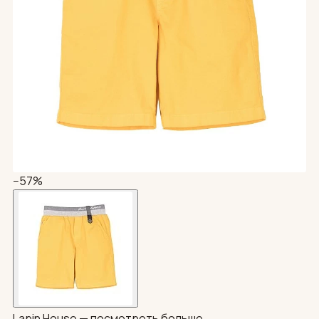
−57%
Lapin House —
посмотреть больше